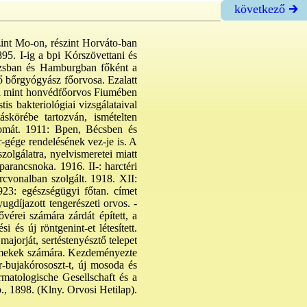
következő 🡲
szint Mo-on, részint Horváto-ban
895. I-ig a bpi Kórszövettani és
árizsban és Hamburgban főként a
 bőrgyógyász főorvosa. Ezalatt
jd mint honvédfőorvos Fiumében
tis bakteriológiai vizsgálataival
áskörébe tartozván, ismételten
chomát. 1911: Bpen, Bécsben és
r-gége rendelésének vez-je is. A
szolgálatra, nyelvismeretei miatt
arancsnoka. 1916. II-: harctéri
cvonalban szolgált. 1918. XII:
923: egészségügyi főtan. címet
ugdíjazott tengerészeti orvos. -
vérei számára zárdát épített, a
 és új röntgenint-et létesített.
ajorját, sertéstenyésztő telepet
yermekek számára. Kezdeményezte
-bujakórososzt-t, új mosoda és
rmatologische Gesellschaft és a
., 1898. (Klny. Orvosi Hetilap).