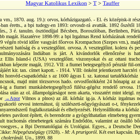
Magyar Katolikus Lexikon
>
T
>
Tauffer
a vm., 1870. aug. 19.): orvos, kórházigazgató. - El. és középisk-it ré
ban éretts., a bpi tudegy-en 1893: orvosdr-rá avatták. 1892 őszétől 1
nárs., 3 é. tanulm. ösztöndíjjal Bécsben, Boroszlóban, Berlinben, P
bb magát. Hazatérve 1898-99: a bpi Irgalmas Rend kórházának rendelő
1899 végén rövid időre vasgyári főorvos Krompachon (Szepes vm.), ma
részeti hatóság és a veszteglőint. orvosa. A veszteglőint. kolera és pes
ulmányozására Indiában is járt. A kivándorlók ellenőrzése is hat
z Ellis Island-i (USA) veszteglőint. viszonyokat és az ottani tra
zakban képezte magát, 1912. VII: a fiumei betegsegélyző pénztár fül-or
áért kir. tan. címet kapott. - 1914. VIII: önként jelentkezett harctéri 
i honvéd-csapatkórház s az 1600 ágyas I. sz. katonai tartalékkórház p
ancsnok, majd mint törzsorvos hado. orvosfőnökként 24 hónapig az ar
4-ig a fiumei munkásbetegsegélyző fülész-gégész rendelő orvosa. 1
ása után az ol. állampolgárságot nem akarta, visszatért mint ideigl. ny
kor
→Apor
Vilmos a plnos) az áll. kórház ig-ja. A kórház irgalmas nő
akorló orvosi internátust, új szülészeti-nőgyógyászati o-t, fénykezelési
yarendszerű foglalkoztatását és elhelyezését. Helyreállította a kórház m
emeletes pavilont épített, és berendezte a gyógyíthatatlan elmebeteg g
gyult trachomás elmebetegek számára Endrődön, valamint az önálló bőr
rvosegyes., a Bpi Dermatológiai és Urológiai. Egyes., a Deutsche De
Cikke:
Népegészségügy
(1928). -
M: A prurigoról
. Két eset kapcsán. Bp
 choleránál.
Uo., 1899. 88