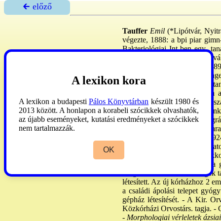
🡰 előző
Tauffer
Emil
(*Lipótvár, Nyitr
végezte, 1888: a bpi piar gimn-
Bakteriológiai Int-ben egy. ta
bőrgyógyászatban képezte tová
műtősebészi okl-et szerzett. 
szolgált. 1900. XII. 31: a tenge
A lexikon kora
foglalkozva, e betegségek tan
kiküldetésben tanulmányozta a
A lexikon a budapesti
Pálos Könyvtárban
készült 1980 és
Berlinben a fül-orr-gégészeti s
2013 között. A honlapon a korabeli szócikkek olvashatók,
kolera behurcolása elleni munkáj
az újabb eseményeket, kutatási eredményeket a szócikkek
honvéd ezredorvosként a zágráb
nem tartalmazzák.
beosztásában tábori kórházpar
Oroszo-ból került haza. - 192
kapott. Fiume Olaszo-hoz csatol
OK
1924. V. 1: Gyulán (ahol ek
kórházban újra megnyitotta a gy
Megszervezte az elmebetegek tan
létesített. Az új kórházhoz 2 
a családi ápolási telepet gyó
gépház létesítését. - A Kir. O
Közkórházi Orvostárs. tagja. - 
-
Morphologiai vérleletek ázsiai