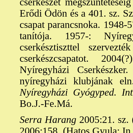
cserkészet megszüntetéséig
Erődi Ödön és a 401. sz. Sz
csapat parancsnoka. 1948-5
tanítója. 1957-: Nyíre
cserkésztiszttel szervez
cserkészcsapatot. 2004
Nyíregyházi Cserkészker
nyíregyházi klubjának eln
Nyíregyházi Gyógyped. Int
Bo.J.-Fe.Má.
Serra Harang
2005:21. sz. (
2006:158. (Hatos Gyula: I