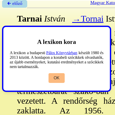
Magyar Kato
🡰 előző
Tarnai
István
→Tornai
Is
Tarnai
László
(Bp., 1933. 
cserkészvezető. - Az el. is
A lexikon kora
bpi Vörösmarty Gimn-ban é
A lexikon a budapesti
Pálos Könyvtárban
készült 1980 és
2013 között. A honlapon a korabeli szócikkek olvashatók,
Karán 1957: okl-et szerzet
az újabb eseményeket, kutatási eredményeket a szócikkek
nem tartalmazzák.
Főv. Gázműveknél dolgozot
OK
cserkészcsapat tagja, m
természetbarát szako-ban 
vezetett. A rendőrség ház
zaklatta. Az 1956.