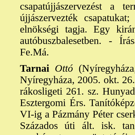
csapatújjászervezést a t
újjászervezték csapatukat;
elnökségi tagja. Egy kir
autóbuszbalesetben. - Írás
Fe.Má.
Tarnai
Ottó
(Nyíregyháza,
Nyíregyháza, 2005. okt. 26.)
rákosligeti 261. sz. Hunyad
Esztergomi Érs. Tanítóképző
VI-ig a Pázmány Péter cserk
Százados úti ált. isk. ta