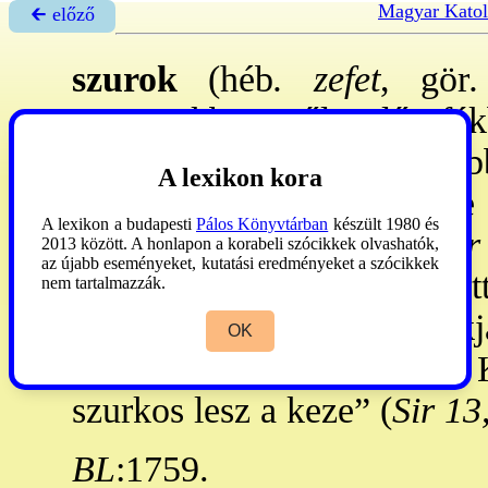
Magyar Katol
🡰 előző
szurok
(héb
. zefet
, gör
.
szövegekben tűlevelű fákb
gyantás nedv. - Az ÓSz töb
A lexikon kora
őshonos növényként írja le 
A lexikon a budapesti
Pálos Könyvtárban
készült 1980 és
kente be kívül és belül (
Ter
2013 között. A honlapon a korabeli szócikkek olvashatók,
az újabb eseményeket, kutatási eredményeket a szócikkek
kitették a nád közé, aszfalt
nem tartalmazzák.
2,3
)
. Iz 34,9
: Edom „patakj
OK
és a földje égő ~ká lesz”.
szurkos lesz a keze” (
Sir 13
BL
:1759.