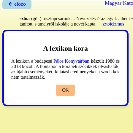
Magyar Kato
🡰 előző
sztoa
(gör.): oszlopcsarnok. - Nevezetessé az egyik athéni ~
tanított, s amelyről iskolája a nevét kapta.
→sztoicizmus
A lexikon kora
A lexikon a budapesti
Pálos Könyvtárban
készült 1980 és
2013 között. A honlapon a korabeli szócikkek olvashatók,
az újabb eseményeket, kutatási eredményeket a szócikkek
nem tartalmazzák.
OK