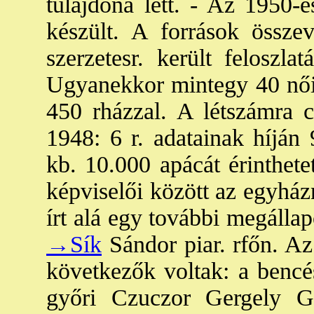
tulajdona lett. - Az 1950-e
készült. A források össze
szerzetesr. került feloszla
Ugyanekkor mintegy 40 női r
450 rházzal. A létszámra c
1948: 6 r. adatainak híján 
kb. 10.000 apácát érinthete
képviselői között az egyház
írt alá egy további megálla
→Sík
Sándor piar. rfőn. Az 
következők voltak: a benc
győri Czuczor Gergely G