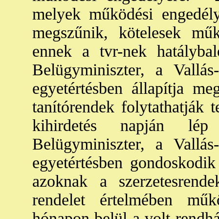
melyek működési engedély
megszűnik, kötelesek mű
ennek a tvr-nek hatályba
Belügyminiszter, a Vallás
egyetértésben állapítja m
tanítórendek folytathatják 
kihirdetés napján lép 
Belügyminiszter, a Vallás
egyetértésben gondoskodik
azoknak a szerzetesrende
rendelet értelmében mű
hónapon belül a volt rendhá