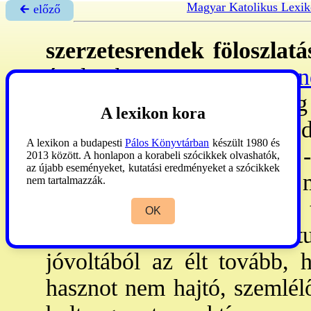
Magyar Katolikus Lexi
🡰 előző
szerzetesrendek föloszlatá
értelemben
→szerzetesren
jogosult egyházi hatósá
A lexikon kora
elpusztítását és működ
A lexikon a budapesti
Pálos Könyvtárban
készült 1980 és
adminisztratív intézkedés.
2013 között. A honlapon a korabeli szócikkek olvashatók,
az újabb eseményeket, kutatási eredményeket a szócikkek
József (ur. 1780-90) 1781: 
nem tartalmazzák.
elöljáróikkal kapcsolatot
OK
semmibe vette. A köztu
jóvoltából az élt tovább, 
hasznot nem hajtó, szemlélő