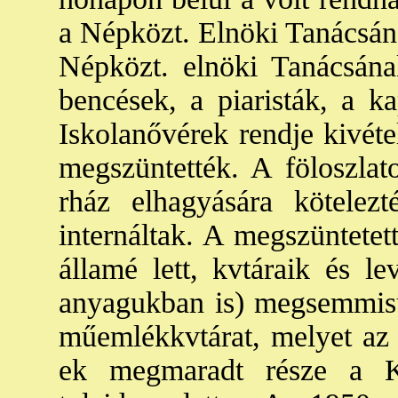
a Népközt. Elnöki Tanácsána
Népközt. elnöki Tanácsána
bencések, a piaristák, a k
Iskolanővérek rendje kivéte
megszüntették. A föloszlato
rház elhagyására kötelezt
internáltak. A megszüntetet
államé lett, kvtáraik és le
anyagukban is) megsemmisül
műemlékkvtárat, melyet az
ek megmaradt része a K