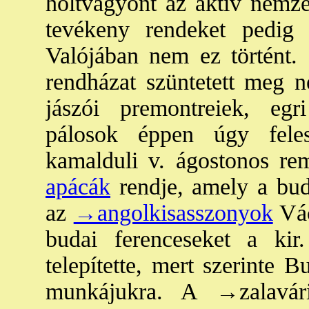
holtvagyont az aktív nemzet
tevékeny rendeket pedig t
Valójában nem ez történt.
rendházat szüntetett meg né
jászói premontreiek, egri
pálosok éppen úgy feles
kamalduli v. ágostonos re
apácák
rendje, amely a bud
az
→angolkisasszonyok
Vác
budai ferenceseket a kir
telepítette, mert szerinte B
munkájukra. A
→zalavár