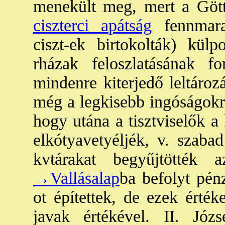
menekült meg, mert a Gött
ciszterci apátság
fennmarad
ciszt-ek birtokolták) külp
rházak feloszlatásának f
mindenre kiterjedő leltároz
még a legkisebb ingóságokra 
hogy utána a tisztviselők a
elkótyavetyéljék, v. szabad
kvtárakat begyűjtötték
→Vallásalap
ba befolyt pénz
ot építettek, de ezek érté
javak értékével. II. Józ