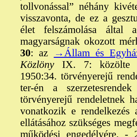
tollvonással” néhány kivéte
visszavonta, de ez a geszt
élet felszámolása által
magyarságnak okozott mérh
30
: az
→Állam és Egyház
Közlöny
IX. 7: közölte
1950:34. törvényerejű rend
ter-én a szerzetesrend
törvényerejű rendeletnek 
vonatkozik e rendelkezés a
ellátásához szükséges megfe
működési engedélyére. - 