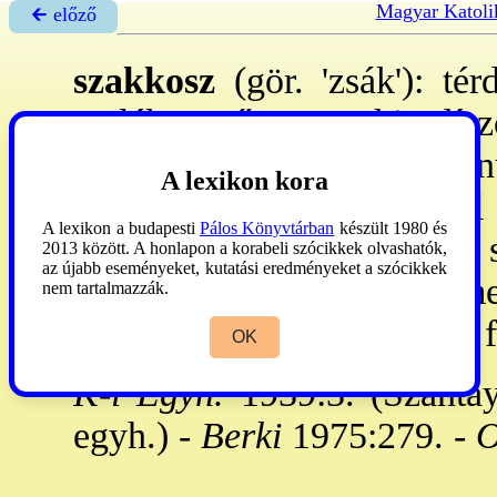
Magyar Katoli
🡰 előző
szakkosz
(gör. 'zsák'): té
emlékeztető püspöki dí
alkalomnak megfelelő szín
A lexikon kora
nyitott, sok apró kereszttel
A lexikon a budapesti
Pálos Könyvtárban
készült 1980 és
cs-ok öltözete volt. A 11. 
2013 között. A honlapon a korabeli szócikkek olvashatók,
az újabb eseményeket, kutatási eredményeket a szócikkek
ünnepélyes alkalmakra me
nem tartalmazzák.
később a ~ a bizánci rítusú fő
OK
K-i Egyh.
1939:3. (Szánta
egyh.) -
Berki
1975:279. -
O