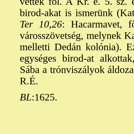
vettek föl. A Kr. e. 5. sz.
birod-akat is ismerünk (Ka
Ter 10,26
: Hacarmavet, f
városszövetség, melynek Ka
melletti Dedán kolónia). E
egységes birod-at alkotta
Sába a trónviszályok áldozat
R.É.
BL
:1625.