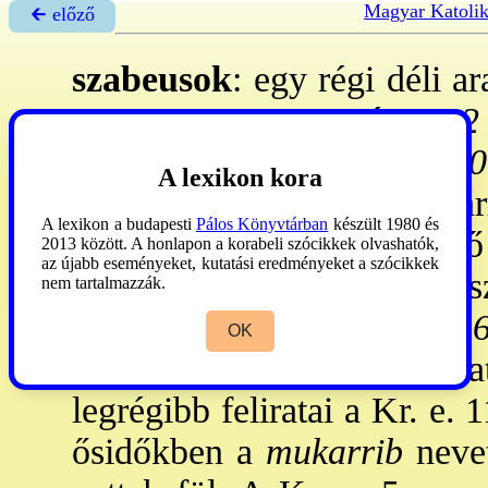
Magyar Katoli
🡰 előző
szabeusok
: egy régi déli 
- A
Ter 10,28; 1Krón 1,22
származtatja őket; a
Ter 10
A lexikon kora
Dedánnal együtt Kus leszár
A lexikon a budapesti
Pálos Könyvtárban
készült 1980 és
Joksán utódai. Kereskedő
2013 között. A honlapon a korabeli szócikkek olvashatók,
az újabb eseményeket, kutatási eredményeket a szócikkek
aranyat és drágaköveket sz
nem tartalmazzák.
királynője
;
Zsolt 72,15; Iz 
OK
2. évezredben vándorolh
legrégibb feliratai a Kr. e. 
ősidőkben a
mukarrib
nevet