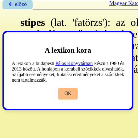
Magyar Kato
🡰 előző
stipes
(lat. 'fatörzs'): az o
szarkofágszerű alsó rész
oszlopocskák, törpe arkatú
A lexikon kora
más építészeti v. szobrászat
A lexikon a budapesti
Pálos Könyvtárban
készült 1980 és
kapcsolatos jelenetek szolgá
2013 között. A honlapon a korabeli szócikkek olvashatók,
az újabb eseményeket, kutatási eredményeket a szócikkek
nem tartalmazzák.
OK