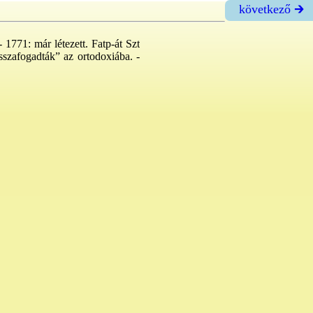
következő 🡲
 1771: már létezett. Fatp-át Szt
szafogadták” az ortodoxiába. -