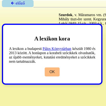
🡰 előző
Szurdok
, v. Máramaros vm. (St
Mihály tiszt-ére szent. Kegyu
Lakói 1940
: 15 r.k., 3303 g.k., 
Schem. Univ.
1842:592.
A lexikon kora
A lexikon a budapesti
Pálos Könyvtárban
készült 1980 és
2013 között. A honlapon a korabeli szócikkek olvashatók,
az újabb eseményeket, kutatási eredményeket a szócikkek
nem tartalmazzák.
OK