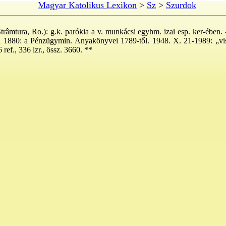
Magyar Katolikus Lexikon
>
Sz
>
Szurdok
râmtura, Ro.): g.k. parókia a v. munkácsi egyhm. izai esp. ker-ében. -
ra 1880: a Pénzügymin. Anyakönyvei 1789-től. 1948. X. 21-1989: „vis
6 ref., 336 izr., össz. 3660. **