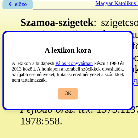
Magyar Katolikus
🡰 előző
Szamoa-szigetek
: szigetc
szg-ei: Savaii, Upolu, Tutu
1721: a holl-ok fedezték f
A lexikon kora
Nieu ang., a Savaii és Upo
A lexikon a budapesti
Pálos Könyvtárban
készült 1980 és
Az I. vh. után a ném. birto
2013 között. A honlapon a korabeli szócikkek olvashatók,
az újabb eseményeket, kutatási eredményeket a szócikkek
alakult ki a független
→Nyu
nem tartalmazzák.
**
OK
Fejlődő orsz. lex
. 1973:113
1978:558.