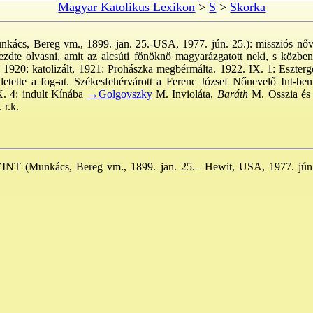
Magyar Katolikus Lexikon
>
S
>
Skorka
kács, Bereg vm., 1899. jan. 25.-USA, 1977. jún. 25.): missziós nővér
zdte olvasni, amit az alcsúti főnöknő magyarázgatott neki, s közben 
e. 1920: katolizált, 1921: Prohászka megbérmálta. 1922. IX. 1: Eszterg
 letette a fog-at. Székesfehérvárott a Ferenc József Nőnevelő Int-ben 
X. 4: indult Kínába
→Golgovszky
M. Invioláta,
Baráth
M. Osszia é
 r.k.
NT (Munkács, Bereg vm., 1899. jan. 25.– Hewit, USA, 1977. jún.