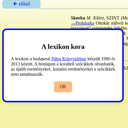
🡰 előző
Skorka
M. Klára
, SZINT (Mun
→Prohászka
Ottokár műveit ke
igazságait” csöpögtette lelkéb
22: beöltözött, 1926. VII. 24:
misszióba kérte magát, 1933. 
1936: a paokingi zárdában dolg.
A lexikon kora
Miklósi
1936:143.
A lexikon a budapesti
Pálos Könyvtárban
készült 1980 és
2013 között. A honlapon a korabeli szócikkek olvashatók,
Skorka
Julianna M. Klára
SZI
az újabb eseményeket, kutatási eredményeket a szócikkek
XII:180.
nem tartalmazzák.
OK