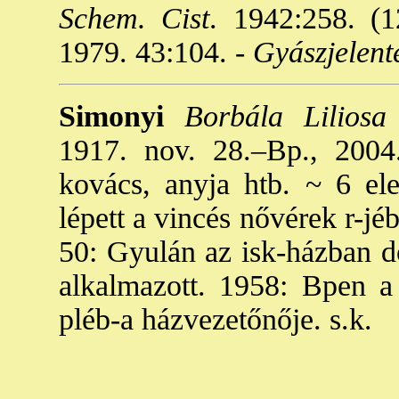
Schem. Cist
. 1942:258. (1
1979. 43:104. -
Gyászjelent
Simonyi
Borbála Liliosa
1917. nov. 28.–Bp., 2004.
kovács, anyja htb. ~ 6 ele
lépett a vincés nővérek r-jéb
50: Gyulán az isk-házban d
alkalmazott. 1958: Bpen a
pléb-a házvezetőnője. s.k.