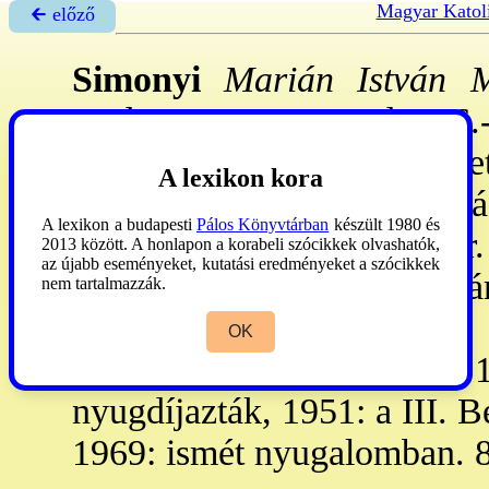
Magyar Katol
🡰 előző
Simonyi
Marián István M
Bodrog vm., 1909. dec. 6.-
tanár. - 1927. VIII. 29: lépe
A lexikon kora
tett, VII. 2: Zircen papp
A lexikon a budapesti
Pálos Könyvtárban
készült 1980 és
Egerben gimn. tört-föld
2013 között. A honlapon a korabeli szócikkek olvashatók,
az újabb eseményeket, kutatási eredményeket a szócikkek
házgondnok Székesfehérvár
nem tartalmazzák.
Baján gimn. tanár. 1945.
OK
mindkét lábát levágták.
nyugdíjazták, 1951: a III. 
1969: ismét nyugalomban. 