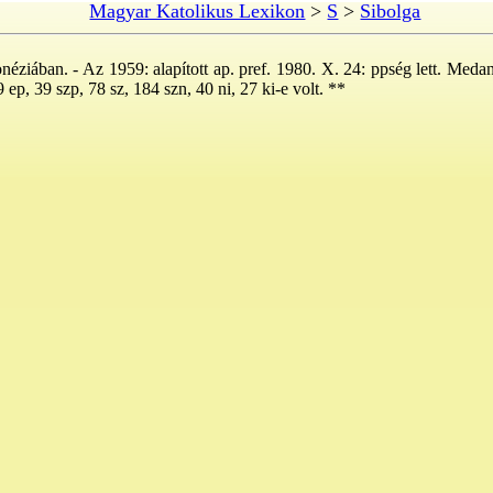
Magyar Katolikus Lexikon
>
S
>
Sibolga
néziában. - Az 1959: alapított ap. pref. 1980. X. 24: ppség lett. Meda
 ep, 39 szp, 78 sz, 184 szn, 40 ni, 27 ki-e volt. **