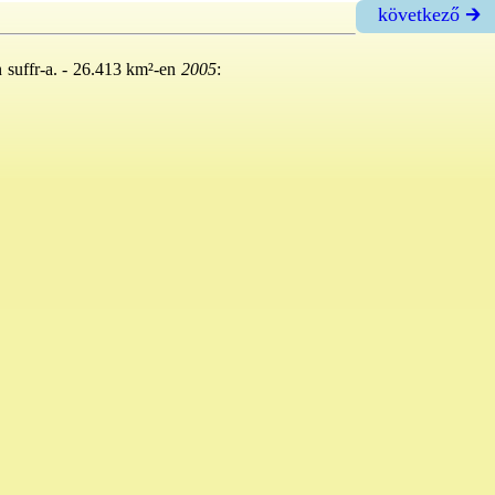
következő 🡲
n suffr-a. - 26.413 km²-en
2005
: