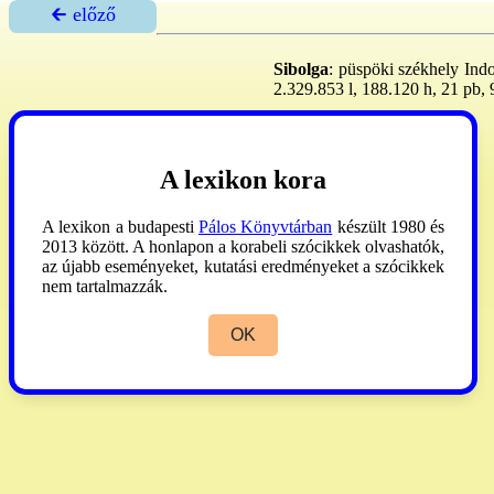
🡰 előző
Sibolga
: püspöki székhely Indo
2.329.853 l, 188.120 h, 21 pb, 9
AP
2005:684.
A lexikon kora
A lexikon a budapesti
Pálos Könyvtárban
készült 1980 és
2013 között. A honlapon a korabeli szócikkek olvashatók,
az újabb eseményeket, kutatási eredményeket a szócikkek
nem tartalmazzák.
OK