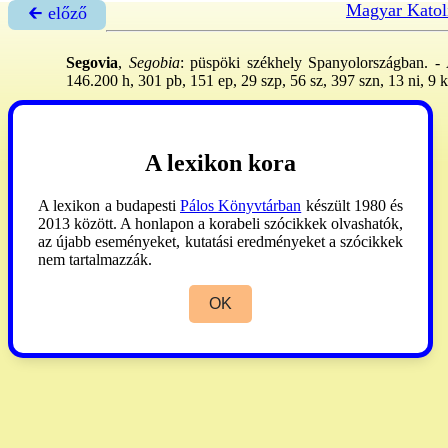
Magyar Katol
🡰 előző
Segovia
,
Segobia
: püspöki székhely Spanyolországban. - A
146.200 h, 301 pb, 151 ep, 29 szp, 56 sz, 397 szn, 13 ni, 9 k
AP
2005:677.
A lexikon kora
A lexikon a budapesti
Pálos Könyvtárban
készült 1980 és
2013 között. A honlapon a korabeli szócikkek olvashatók,
az újabb eseményeket, kutatási eredményeket a szócikkek
nem tartalmazzák.
OK