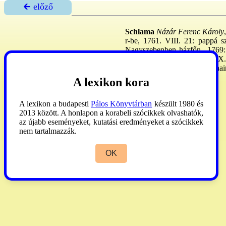
🡰 előző
Schlama
Názár Ferenc Károly
r-be, 1761. VIII. 21: pappá s
Nagyszebenben házfőn., 1769: S
19-1795. VIII. 30: és 1797. IX. 
Domokos Kázmérral és Raphain
A lexikon kora
György
1930:565. (937.)
A lexikon a budapesti
Pálos Könyvtárban
készült 1980 és
2013 között. A honlapon a korabeli szócikkek olvashatók,
az újabb eseményeket, kutatási eredményeket a szócikkek
nem tartalmazzák.
OK