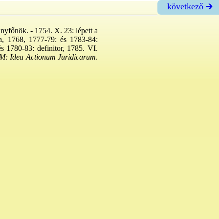
következő 🡲
yfőnök. - 1754. X. 23: lépett a
ja, 1768, 1777-79: és 1783-84:
s 1780-83: definitor, 1785. VI.
M: Idea Actionum Juridicarum
.