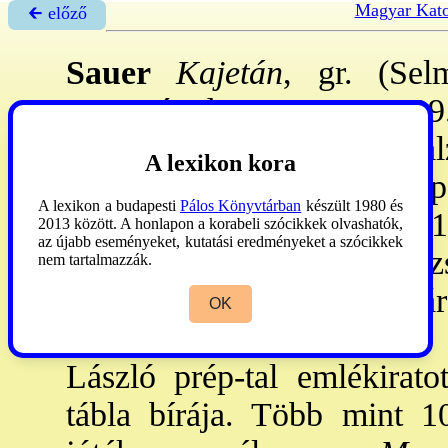
Magyar Kato
🡰 előző
Sauer
Kajetán
, gr. (Se
Nagyvárad, 1811. aug. 29.
Bécsben, Rómában és Salz
A lexikon kora
főegyhm. tagját 1736: papp
A lexikon a budapesti
Pálos Könyvtárban
készült 1980 és
ahol 1768-90: váci knk., 17
2013 között. A honlapon a korabeli szócikkek olvashatók,
az újabb eseményeket, kutatási eredményeket a szócikkek
XII. 13: aradi prép. II. Jó
nem tartalmazzák.
tanácsosa. 1790. III. 30: vár
OK
kápt. követe az ogy-en, 
László prép-tal emlékirato
tábla bírája. Több mint 1