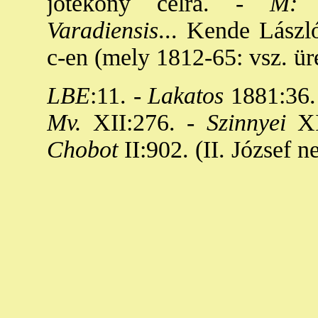
jótékony célra. -
M: Cap
Varadiensis
... Kende Lászl
c-en (mely 1812-65: vsz. ür
LBE
:11. -
Lakatos
1881:36. 
Mv.
XII:276. -
Szinnyei
XI
Chobot
II:902. (II. József n