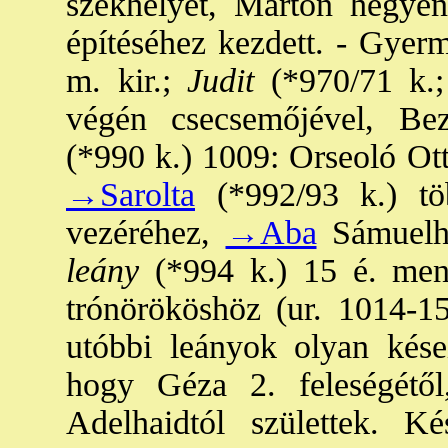
székhelyét, Márton hegyé
építéséhez kezdett. - Gyerm
m. kir.;
Judit
(*970/71 k.; 
végén csecsemőjével, Bez
(*990 k.) 1009: Orseoló Ott
→Sarolta
(*992/93 k.) töb
vezéréhez,
→Aba
Sámuelhe
leány
(*994 k.) 15 é. men
trónörököshöz (ur. 1014-15)
utóbbi leányok olyan kései
hogy Géza 2. feleségétől
Adelhaidtól születtek. K