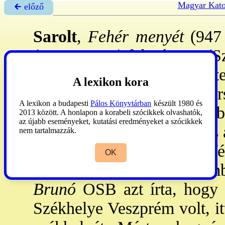
Magyar Kato
🡰 előző
Sarolt
,
Fehér menyét
(947
(ur. 972-997) felesége, I. (S
országrészen
→gyula
tiszt
A lexikon kora
leánya, aki már a g.kel. ke
A lexikon a budapesti
Pálos Könyvtárban
készült 1980 és
kútfők nemzete legszeb
2013 között. A honlapon a korabeli szócikkek olvashatók,
az újabb eseményeket, kutatási eredményeket a szócikkek
források azt írták róla, erős
nem tartalmazzák.
vágyó egyéniség, aki fé
OK
verekedett. Az Esztergom
Brunó
OSB azt írta, hogy a
Székhelye Veszprém volt, itt 