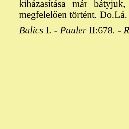
kiházasítása már bátyjuk, 
megfelelően történt. Do.Lá.
Balics
I. -
Pauler
II:678. -
R