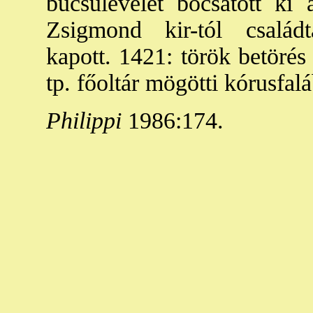
búcsúlevelet bocsátott ki 
Zsigmond kir-tól családt
kapott. 1421: török betörés
tp. főoltár mögötti kórusfal
Philippi
1986:174.