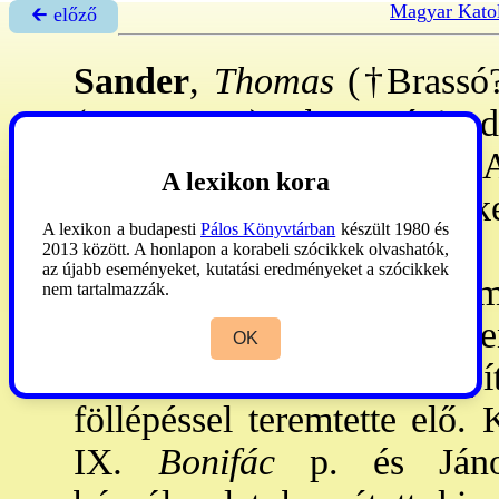
Magyar Katol
🡰 előző
Sander
,
Thomas
(†Brassó?,
(1375-1421), barcasági 
Mátyás (Mathias de santa Ag
A lexikon kora
A világi párt jelöltjeként 
A lexikon a budapesti
Pálos Könyvtárban
készült 1980 és
vívott ellenjelöltjével
2013 között. A honlapon a korabeli szócikkek olvashatók,
az újabb eseményeket, kutatási eredményeket a szócikkek
Megválasztását
Telegdi
Tamá
nem tartalmazzák.
p. erősítette meg. ~ idejéb
OK
(Fekete) tp. építése. Az ép
föllépéssel teremtette elő. 
IX
. Bonifác
p. és János