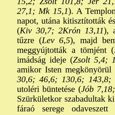
15,2; Zsolt 101,8; Jer 21
27,1; Mk 15,1
). A Templom
napot, utána kitisztították 
(
Kiv 30,7; 2Krón 13,11
), 
tűzre (
Lev 6,5
), majd be
meggyújtották a tömjént (
imádság ideje (
Zsolt 5,4; 
amikor Isten megkönyörül
30,6; 46,6; 130,6; 143,8; 
utoléri büntetése (
Jób 7,18;
Szürkületkor szabadultak ki
fáraó serege odaveszett