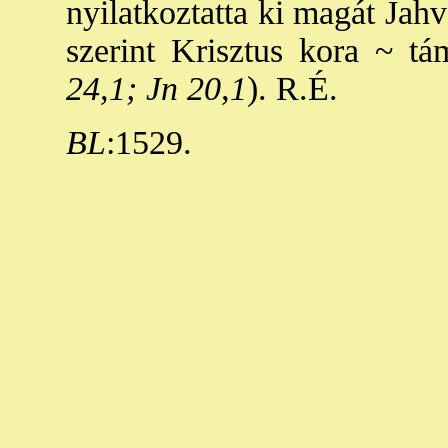
nyilatkoztatta ki magát Jah
szerint Krisztus kora ~ tá
24,1; Jn 20,1
). R.É.
BL
:1529.