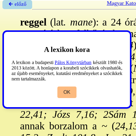
Magyar Kato
🡰 előző
reggel
(lat
. mane
): a 24 ó
Szentírásban felhő és harma
fényviszonyok (
2Sám 23,4
A lexikon kora
indul (
Ter 40,6; Zsolt 104
A lexikon a budapesti
Pálos Könyvtárban
készült 1980 és
kora ~ ott állnak a piacon (
2013 között. A honlapon a korabeli szócikkek olvashatók,
az újabb eseményeket, kutatási eredményeket a szócikkek
emberek elbúcsúznak és útr
nem tartalmazzák.
Bír 19,8; 1Sám 9,19; 29,
OK
kigondoltak v. egyébként 
22,41; Józs 7,16; 2Sám 1
annak borzalom a ~ (
24,1