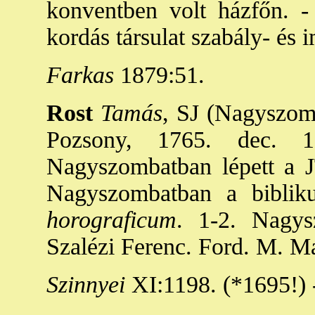
konventben volt házfőn. -
kordás társulat szabály- és
Farkas
1879:51.
Rost
Tamás
, SJ (Nagyszom
Pozsony, 1765. dec. 1
Nagyszombatban lépett a J
Nagyszombatban a bibliku
horograficum
. 1-2. Nagys
Szalézi Ferenc. Ford. M. Ma
Szinnyei
XI:1198. (*1695!) 