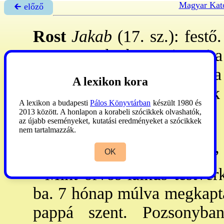
Magyar Kato
🡰 előző
Rost
Jakab
(17. sz.): fest
Nagyszombatban a jezsuita t
és aranyozta, uo. 1659: a
A lexikon kora
1676: a Halottak kpnájának o
A lexikon a budapesti
Pálos Könyvtárban
készült 1980 és
2013 között. A honlapon a korabeli szócikkek olvashatók,
Garas
1955:140.
az újabb eseményeket, kutatási eredményeket a szócikkek
nem tartalmazzák.
Rost
Paszkál
, OFM (Buda, 1
OK
- Mint orvos laikus testvér
ba. 7 hónap múlva megkapta
pappá szent. Pozsonyba