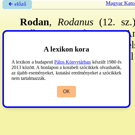
Magyar Kato
🡰 előző
Rodan
,
Rodanus
(12. sz.
széken 1050 k.-1072: An
Gergely pp-ök után ~ az el
A lexikon kora
szerepelt. - Utóda
Gams
nál
A lexikon a budapesti
Pálos Könyvtárban
készült 1980 és
Máté
. T.E.
2013 között. A honlapon a korabeli szócikkek olvashatók,
az újabb eseményeket, kutatási eredményeket a szócikkek
nem tartalmazzák.
Gams
1873:411. (8.)
OK