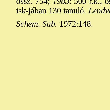
össz. 754;
1983
: 500 r.k., ö
isk-jában 130 tanuló.
Lendv
Schem. Sab.
1972:148.