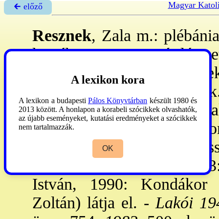
Magyar Katol
🡰 előző
Resznek
, Zala m.: plébáni
ker-ében. - 1325: már létezet
Lakói 1600 u. ref-ok lettek
A lexikon kora
József-tp-át 1772: építetté
A lexikon a budapesti
Pálos Könyvtárban
készült 1980 és
→malenkij robot
ra hurcolta
2013 között. A honlapon a korabeli szócikkek olvashatók,
az újabb eseményeket, kutatási eredményeket a szócikkek
Plébánosai
: Farkas Sándo
nem tartalmazzák.
Szokolyi Alajos, 1942: Ki
OK
1955: Rajkai Ernő, 1973
István, 1990: Kondákor
Zoltán) látja el. -
Lakói 19