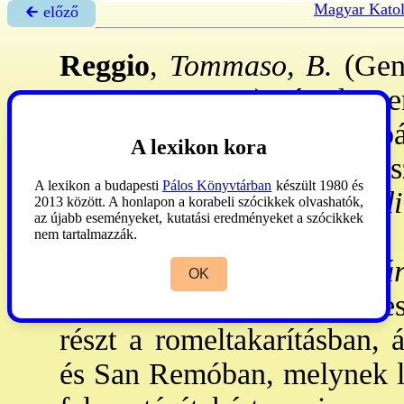
Magyar Katol
🡰 előző
Reggio
,
Tommaso, B.
(Geno
1901. nov. 22.): érsek, r
1841. IX. 18: sztelték pappá.
A lexikon kora
szerzett. 1843: a genovai s
A lexikon a budapesti
Pálos Könyvtárban
készült 1980 és
1851: ig-ja az
Il cattolico 
2013 között. A honlapon a korabeli szócikkek olvashatók,
az újabb eseményeket, kutatási eredményeket a szócikkek
Ventimiglia pp-e. 1878:
nem tartalmazzák.
megalapította a
Szt Már
OK
szegényesen élt. Az 1887-es
részt a romeltakarításban, 
és San Remóban, melynek la