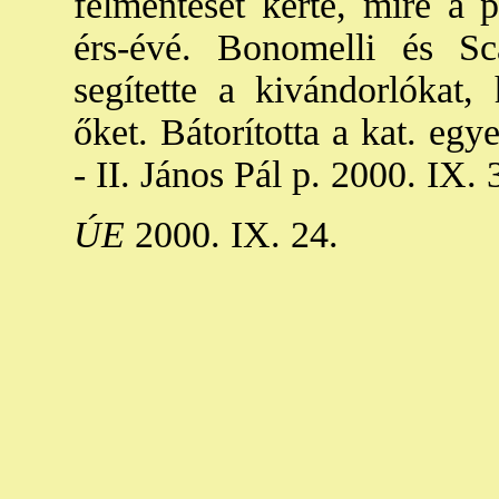
felmentését kérte, mire a 
érs-évé. Bonomelli és Sc
segítette a kivándorlókat,
őket. Bátorította a kat. egy
- II. János Pál p. 2000. IX. 
ÚE
2000. IX. 24.