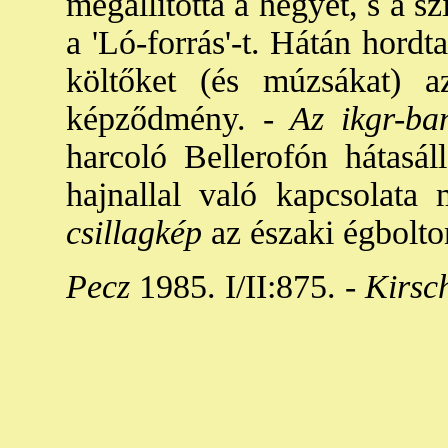
megállította a hegyet, s a s
a 'Ló-forrás'-t. Hátán hordt
költőket (és múzsákat) a
képződmény. -
Az ikgr-b
harcoló Bellerofón hátasál
hajnallal való kapcsolata
csillagkép
az északi égbolto
Pecz
1985. I/II:875. -
Kirsc