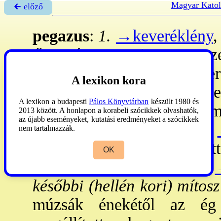
Magyar Katol
🡰 előző
pegazus
:
1.
→keveréklény
,
ősi mítosz
szerint ~ Posz
Akkor született, amikor Per
A lexikon kora
megszületett, Zeuszhoz re
A lexikon a budapesti
Pálos Könyvtárban
készült 1980 és
rábízta a villámot és a 
2013 között. A honlapon a korabeli szócikkek olvashatók,
az újabb eseményeket, kutatási eredményeket a szócikkek
Korintus szikláján pihent,
nem tartalmazzák.
segítségével megszelídít
OK
hátasállata lett, vele volt a
későbbi (hellén kori) mítosz
múzsák énekétől az ég 