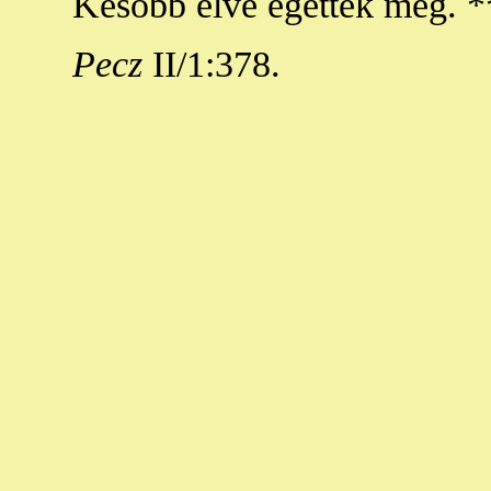
Később élve égették meg. *
Pecz
II/1:378.