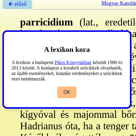
Magyar Katolik
🡰 előző
parricidium
(lat., eredeti
közeli rokon meggyilkolása
nemcsak a szülő-, hanem a 
A lexikon kora
Pompeja
(Kr. e. 50.) név
A lexikon a budapesti
Pálos Könyvtárban
készült 1980 és
rokonokat s a patronust, ak
2013 között. A honlapon a korabeli szócikkek olvashatók,
az újabb eseményeket, kutatási eredményeket a szócikkek
alá tartozik
. Constantinus
c
nem tartalmazzák.
minősítette. Elkövetőjét 
OK
vesszőkkel megvesszőzték,
kígyóval és majommal bőrz
Hadrianus óta, ha a tenger t