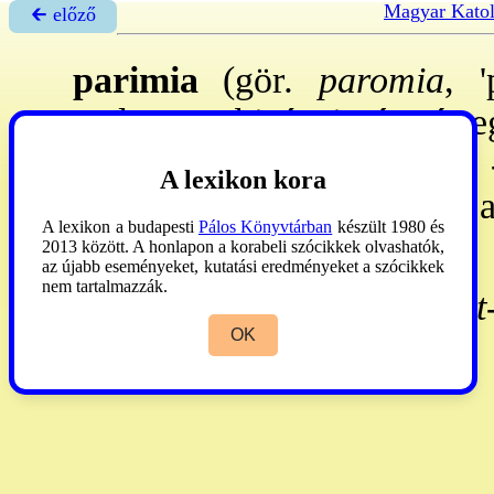
Magyar Katol
🡰 előző
parimia
(gör
. paromia
, '
melyet a bizánci rítusú
istentisztelet
en olvasnak.
A lexikon kora
vonatkozó jövendölés v. a
A lexikon a budapesti
Pálos Könyvtárban
készült 1980 és
példabeszéd. P.I.
2013 között. A honlapon a korabeli szócikkek olvashatók,
az újabb eseményeket, kutatási eredményeket a szócikkek
nem tartalmazzák.
Mikita
1891:83. -
G.k. szert
OK