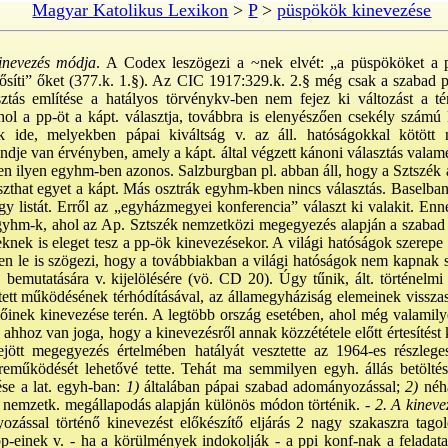
Magyar Katolikus Lexikon
>
P
>
püspökök kinevezése
inevezés módja
. A Codex leszögezi a ~nek elvét: „a püspököket a 
ősíti” őket (377.k. 1.§). Az CIC 1917:329.k. 2.§ még csak a szabad p
sztás említése a hatályos törvénykv-ben nem fejez ki változást a t
l a pp-öt a kápt. választja, továbbra is elenyészően csekély számú k
k ide, melyekben pápai kiváltság v. az áll. hatóságokkal kötött
ndje van érvényben, amely a kápt. által végzett kánoni választás valame
 ilyen egyhm-ben azonos. Salzburgban pl. abban áll, hogy a Sztszék a 
választhat egyet a kápt. Más osztrák egyhm-kben nincs választás. Baselba
egy listát. Erről az „egyházmegyei konferencia” választ ki valakit. Enn
gyhm-k, ahol az Ap. Sztszék nemzetközi megegyezés alapján a szaba
eknek is eleget tesz a pp-ök kinevezésekor. A világi hatóságok szerep
n le is szögezi, hogy a továbbiakban a világi hatóságok nem kapnak s
, bemutatására v. kijelölésére (vö. CD 20). Úgy tűnik, ált. történelmi
tett működésének térhódításával, az államegyháziság elemeinek vissza
előinek kinevezése terén. A legtöbb ország esetében, ahol még valamilye
ahhoz van joga, hogy a kinevezésről annak közzététele előtt értesítés
rejött megegyezés értelmében hatályát vesztette az 1964-es részle
reműködését lehetővé tette. Tehát ma semmilyen egyh. állás betölté
se a lat. egyh-ban:
1)
általában pápai szabad adományozással;
2)
néha
 nemzetk. megállapodás alapján különös módon történik. -
2. A kinevez
ozással történő kinevezést előkészítő eljárás 2 nagy szakaszra tagol
-einek v. - ha a körülmények indokolják - a ppi konf-nak a feladata