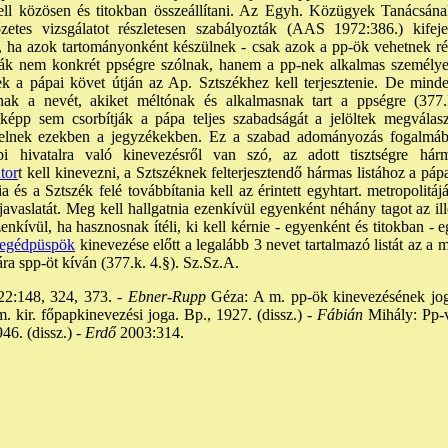
ll közösen és titokban összeállítani. Az Egyh. Közügyek Tanácsának 
etes vizsgálatot részletesen szabályozták (AAS 1972:386.) kifejez
s, ha azok tartományonként készülnek - csak azok a pp-ök vehetnek ré
sták nem konkrét ppségre szólnak, hanem a pp-nek alkalmas személye
ek a pápai követ útján az Ap. Sztszékhez kell terjesztenie. De minden
k a nevét, akiket méltónak és alkalmasnak tart a ppségre (377.
képp sem csorbítják a pápa teljes szabadságát a jelöltek megvála
pelnek ezekben a jegyzékekben. Ez a szabad adományozás fogalmábó
hivatalra való kinevezésről van szó, az adott tisztségre hárma
tor
t kell kinevezni, a Sztszéknek felterjesztendő hármas listához a páp
 és a Sztszék felé továbbítania kell az érintett egyhtart. metropolitá
javaslatát. Meg kell hallgatnia ezenkívül egyenként néhány tagot az il
zenkívül, ha hasznosnak ítéli, ki kell kérnie - egyenként és titokban - 
gédpüspök
kinevezése előtt a legalább 3 nevet tartalmazó listát az a mp
ra spp-öt kíván (377.k. 4.§). Sz.Sz.A.
2:148, 324, 373. -
Ebner-Rupp
Géza: A m. pp-ök kinevezésének jog
. kir. főpapkinevezési joga. Bp., 1927. (dissz.) -
Fábián
Mihály: Pp-vá
6. (dissz.) -
Erdő
2003:314.