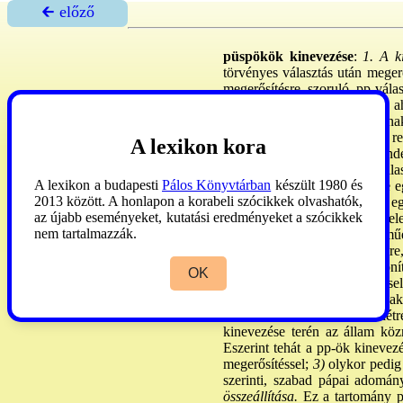
🡰 előző
püspökök kinevezése
:
1. A k
törvényes választás után meger
megerősítésre szoruló pp-vála
Valójában azok az egyhm-k, aho
Svájc egyes ppségei tartozna
kiválasztásának olyan sajátos re
A lexikon kora
Ez a szerep azonban nem minden
3 jelöltből álló listát. Erről 
A lexikon a budapesti
Pálos Könyvtárban
készült 1980 és
érvényben: a kápt. állít össze 
2013 között. A honlapon a korabeli szócikkek olvashatók,
megerősítésre. Vannak olyan e
az újabb eseményeket, kutatási eredményeket a szócikkek
lépésein kívül még más feltétel
nem tartalmazzák.
A CIC 377.k. 5.§-a egyértelműe
pp-ök választására, nevezésére
egyháznak az államtól elkülöní
OK
függetlensége saját tisztségvis
az államnak már többnyire csak 
Sztszék közt 1990. II. 9: lét
kinevezése terén az állam köz
Eszerint tehát a pp-ök kinevezé
megerősítéssel;
3)
olykor pedig
szerinti, szabad pápai adomány
összeállítása.
Ez a tartomány pp