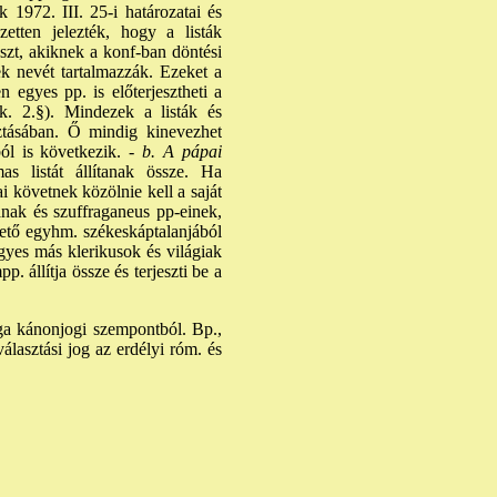
1972. III. 25-i határozatai és
etten jelezték, hogy a listák
szt, akiknek a konf-ban döntési
k nevét tartalmazzák. Ezeket a
 egyes pp. is előterjesztheti a
k. 2.§). Mindezek a listák és
sztásában. Ő mindig kinevezhet
l is következik. -
b. A pápai
s listát állítanak össze. Ha
ai követnek közölnie kell a saját
jának és szuffraganeus pp-einek,
lető egyhm. székeskáptalanjából
egyes más klerikusok és világiak
p. állítja össze és terjeszti be a
a kánonjogi szempontból. Bp.,
lasztási jog az erdélyi róm. és