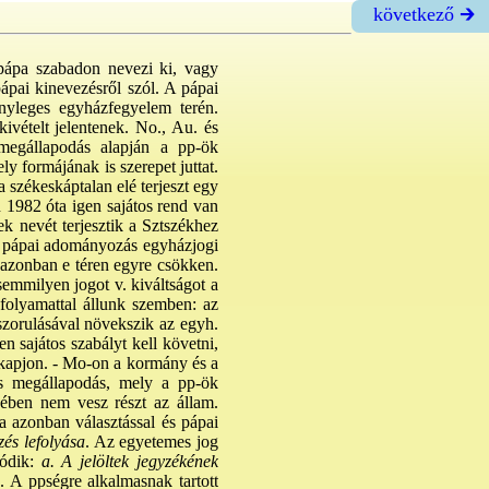
következő 🡲
pápa szabadon nevezi ki, vagy
ápai kinevezésről szól. A pápai
ényleges egyházfegyelem terén.
ivételt jelentenek. No., Au. és
 megállapodás alapján a pp-ök
ly formájának is szerepet juttat.
székeskáptalan elé terjeszt egy
n 1982 óta igen sajátos rend van
ek nevét terjesztik a Sztszékhez
d pápai adományozás egyházjogi
e azonban e téren egyre csökken.
emmilyen jogot v. kiváltságot a
 folyamattal állunk szemben: az
szorulásával növekszik az egyh.
n sajátos szabályt kell követni,
t kapjon. - Mo-on a kormány és a
ges megállapodás, mely a pp-ök
sében nem vesz részt az állam.
 azonban választással és pápai
és lefolyása
. Az egyetemes jog
ódik:
a. A jelöltek jegyzékének
. A ppségre alkalmasnak tartott