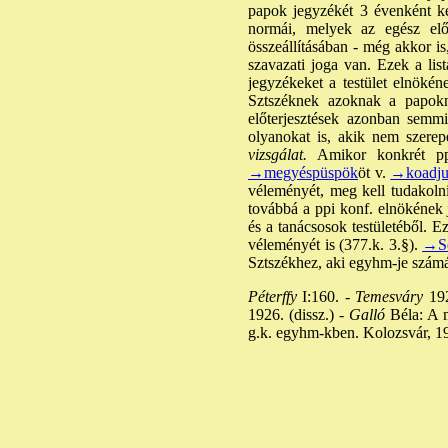
papok jegyzékét 3 évenként ke
normái, melyek az egész előz
összeállításában - még akkor i
szavazati joga van. Ezek a li
jegyzékeket a testület elnökén
Sztszéknek azoknak a papokna
előterjesztések azonban semmi
olyanokat is, akik nem szere
vizsgálat.
Amikor konkrét ppi 
→megyéspüspök
öt v.
→koadju
véleményét, meg kell tudakolnia
továbbá a ppi konf. elnökének 
és a tanácsosok testületéből. E
véleményét is (377.k. 3.§).
→Se
Sztszékhez, aki egyhm-je számá
Péterffy
I:160. -
Temesváry
192
1926. (dissz.) -
Galló
Béla: A m
g.k. egyhm-kben. Kolozsvár, 194