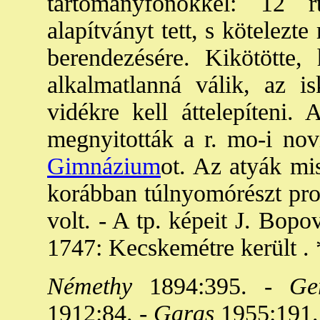
tartományfőnökkel: 12 r
alapítványt tett, s kötelezte
berendezésére. Kikötötte,
alkalmatlanná válik, az is
vidékre kell áttelepíteni.
megnyitották a r. mo-i nov
Gimnázium
ot. Az atyák mi
korábban túlnyomórészt pro
volt. - A tp. képeit J. Bopo
1747: Kecskemétre került . 
Némethy
1894:395. -
Ger
1912:84. -
Garas
1955:191.