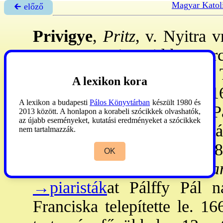
Magyar Katol
🡰 előző
Privigye
,
Pritz
, v. Nyitra v
v. esztergomi, majd beszter
ében. 1213: már létezett. T
A lexikon kora
Lakói 1560: ev-ok lettek. 1
A lexikon a budapesti
Pálos Könyvtárban
készült 1980 és
1679-től. Kegyura 1880: P
2013 között. A honlapon a korabeli szócikkek olvashatók,
az újabb eseményeket, kutatási eredményeket a szócikkek
szl. - Filiái 1917: Kishat
nem tartalmazzák.
1991
: össz. 53.424, m. 37
OK
255 (0,48%). -
2. piar
→piaristák
at Pálffy Pál 
Franciska telepítette le. 1