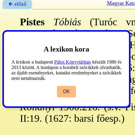
Magyar Kato
🡰 előző
Pistes
Tóbiás
(Turóc vm.
germanikus, kanonok. - Se
tanult. 1609. XI. 19: a CGH
A lexikon kora
haza. Plnos lett, de a prot
A lexikon a budapesti
Pálos Könyvtárban
készült 1980 és
knk. és barsi főesp., 1626:
2013 között. A honlapon a korabeli szócikkek olvashatók,
az újabb eseményeket, kutatási eredményeket a szócikkek
ideig a szem. tanulm. felü
nem tartalmazzák.
pref., 1631. I. 10: zólyomi 
OK
Kollányi
1900:216. (s.v. Pis
II:19. (1627: barsi főesp.)