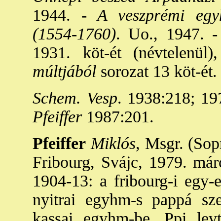
1944. -
A veszprémi egyh
(1554-1760)
. Uo., 1947. -
1931. köt-ét (névtelenül)
múltjából
sorozat 13 köt-ét.
Schem. Vesp
. 1938:218; 19
Pfeiffer
1987:201.
Pfeiffer
Miklós
, Msgr. (Sop
Fribourg, Svájc, 1979. márc
1904-13: a fribourg-i egy-e
nyitrai egyhm-s pappá sz
kassai egyhm-be. Ppi lev