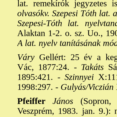
lat. remekírók jegyzetes i
olvasókv. Szepesi Tóth lat. 
Szepesi-Tóth lat. nyelvtan
Alaktan 1-2. o. sz. Uo., 19
A lat. nyelv tanításának mó
Váry
Gellért: 25 év a kegy
Vác, 1877:24. -
Takáts
Sán
1895:421. -
Szinnyei
X:111
1998:297. -
Gulyás/Viczián
Pfeiffer
János
(Sopron, 
Veszprém, 1983. jan. 9.): 