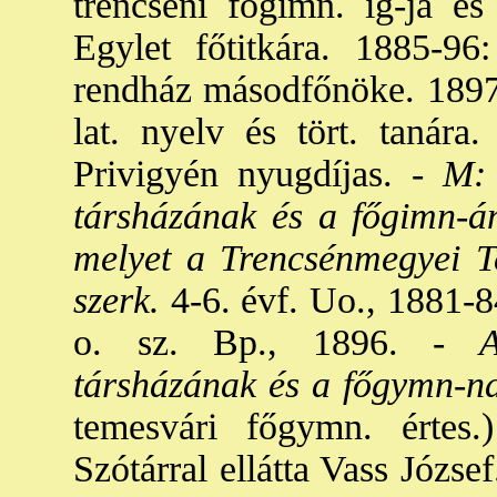
trencséni főgimn. ig-ja é
Egylet főtitkára. 1885-96
rendház másodfőnöke. 1897-
lat. nyelv és tört. tanára
Privigyén nyugdíjas. -
M: A
társházának és a főgimn-án
melyet a Trencsénmegyei T
szerk.
4-6. évf. Uo., 1881-8
o. sz. Bp., 1896. -
A 
társházának és a főgymn-na
temesvári főgymn. értes.
Szótárral ellátta Vass Józse