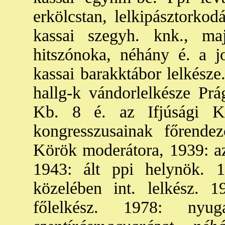
erkölcstan, lelkipásztorkod
kassai szegyh. knk., m
hitszónoka, néhány é. a j
kassai barakktábor lelkésze
hallg-k vándorlelkésze Pr
Kb. 8 é. az Ifjúsági K
kongresszusainak főrende
Körök moderátora, 1939: az
1943: ált ppi helynök. 
közelében int. lelkész. 
főlelkész. 1978: nyug