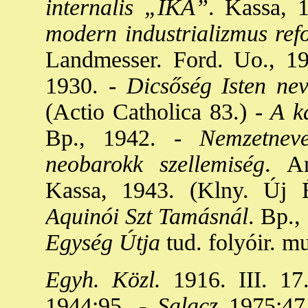
internalis „IKA”
. Kassa, 
modern industrializmus ref
Landmesser. Ford. Uo., 19
1930. -
Dicsőség Isten ne
(Actio Catholica 83.) -
A ka
Bp., 1942. -
Nemzetneve
neobarokk szellemiség
. An
Kassa, 1943. (Klny. Új É
Aquinói Szt Tamásnál
. Bp.,
Egység Útja
tud. folyóir. m
Egyh. Közl.
1916. III. 17.
1944:95. -
Salacz
1975:47.