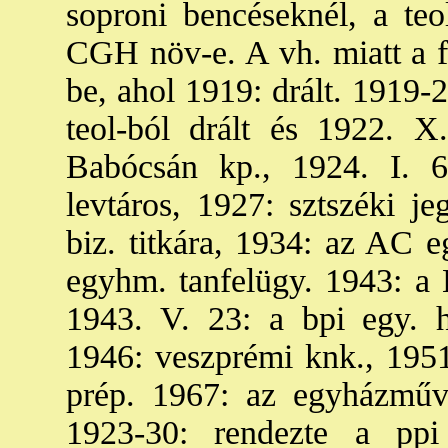
soproni bencéseknél, a te
CGH növ-e. A vh. miatt a fi
be, ahol 1919: drált. 1919-
teol-ból drált és 1922. X
Babócsán kp., 1924. I. 6
levtáros, 1927: sztszéki 
biz. titkára, 1934: az AC e
egyhm. tanfelügy. 1943: a K
1943. V. 23: a bpi egy. hi
1946: veszprémi knk., 1951
prép. 1967: az egyházműv.
1923-30: rendezte a ppi