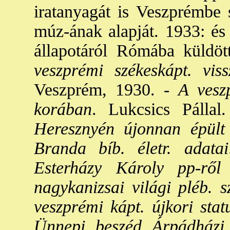
iratanyagát is Veszprémbe s
múz-ának alapját. 1933: és 
állapotáról Rómába küldött
veszprémi székeskápt. vis
Veszprém, 1930. -
A veszp
korában
. Lukcsics Pállal
Heresznyén újonnan épült
Branda bíb. életr. adatai
Esterházy Károly pp-ről
nagykanizsai világi pléb. s
veszprémi kápt. újkori sta
Ünnepi beszéd Árpádházi 