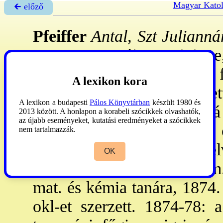
Magyar Katol
🡰 előző
Pfeiffer
Antal, Szt Julianná
vm., 1845. máj. 1.-Privigye
- Az algimn-ot Léván, a 
A lexikon kora
végezte. 1860. IX. 18: lépett
A lexikon a budapesti
Pálos Könyvtárban
készült 1980 és
tett, 1869. VIII. 12: papp
2013 között. A honlapon a korabeli szócikkek olvashatók,
az újabb eseményeket, kutatási eredményeket a szócikkek
Veszprémben az I. gimn. o
nem tartalmazzák.
hallg., a m., a tót nyel
OK
Nagykanizsán a 3-7. o. m., 
mat. és kémia tanára, 1874. 
okl-et szerzett. 1874-78: 