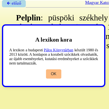
Magyar Katol
🡰 előző
Pelplin
: püspöki székhel
alapított chelmnoi ppség 
Gdansk suffr-a. - 13.361 k
A lexikon kora
301 pb, 479 ep, 77 szp, 80 s
A lexikon a budapesti
Pálos Könyvtárban
készült 1980 és
2013 között. A honlapon a korabeli szócikkek olvashatók,
AP
2004:503.
az újabb eseményeket, kutatási eredményeket a szócikkek
nem tartalmazzák.
OK