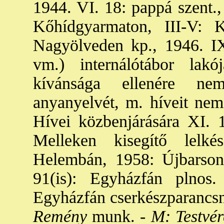
1944. VI. 18: pappá szent.,
Kőhídgyarmaton, III-V: 
Nagyölveden kp., 1946. IX
vm.) internálótábor lak
kívánsága ellenére ne
anyanyelvét, m. híveit nem
Hívei közbenjárására XI. 1
Melleken kisegítő lelké
Helembán, 1958: Újbarson
91(is): Egyházfán plnos
Egyházfán cserkészparancsno
Remény
munk. -
M: Testvér