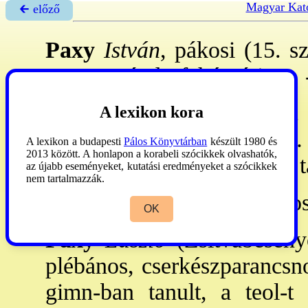
Magyar Kato
🡰 előző
Paxy
István
, pákosi (15. s
IV. 30: nándorfehérvári pp.
Gams
1873:396. (9.) (s.v.
A lexikon kora
István, Péter fia) -
Schem.
A lexikon a budapesti
Pálos Könyvtárban
készült 1980 és
2013 között. A honlapon a korabeli szócikkek olvashatók,
marosontúli csanádi főesp. 
az újabb eseményeket, kutatási eredményeket a szócikkek
nem tartalmazzák.
Paxy
János
→Paksy
Jáno
OK
Paxy
László
(Zsitvabesenyő
plébános, cserkészparancsn
gimn-ban tanult, a teol-t