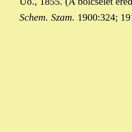
Uo., 1855. (A bölcselet ere
Schem. Szam.
1900:324; 191