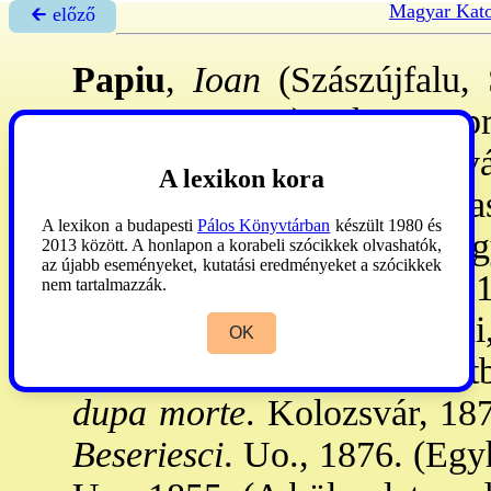
Magyar Kato
🡰 előző
Papiu
,
Ioan
(Szászújfalu,
1902. szept. 7.): g.k. nagy
ot Kolozsvárt és Balázsfalv
A lexikon kora
egyhm. levtáros, 1865: a na
A lexikon a budapesti
Pálos Könyvtárban
készült 1980 és
ja, 1869: a szamosújvári eg
2013 között. A honlapon a korabeli szócikkek olvashatók,
az újabb eseményeket, kutatási eredményeket a szócikkek
tanácsos, 1891: knk., 
nem tartalmazzák.
Költeményeket, erkölcstani,
OK
számára tankv-eket és sztb
dupa morte
. Kolozsvár, 187
Beseriesci
. Uo., 1876. (Egy