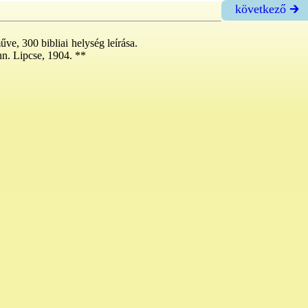
következő 🡲
ve, 300 bibliai helység leírása.
n. Lipcse, 1904. **