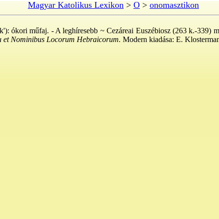
Magyar Katolikus Lexikon
>
O
>
onomasztikon
k'): ókori műfaj. - A leghíresebb ~ Cezáreai Euszébiosz (263 k.-339) mű
u et Nominibus Locorum Hebraicorum.
Modern kiadása: E. Klosterman