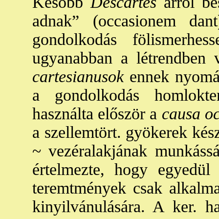
Később
Descartes
arról be
adnak” (occasionem dant
gondolkodás fölismerhe
ugyanabban a létrendben v
cartesianusok
ennek nyomán 
a gondolkodás homlokte
használta először a
causa oc
a szellemtört. gyökerek kész
~ vezéralakjának munkásság
értelmezte, hogy egyedül 
teremtmények csak alkalmat
kinyilvánulására. A ker. 