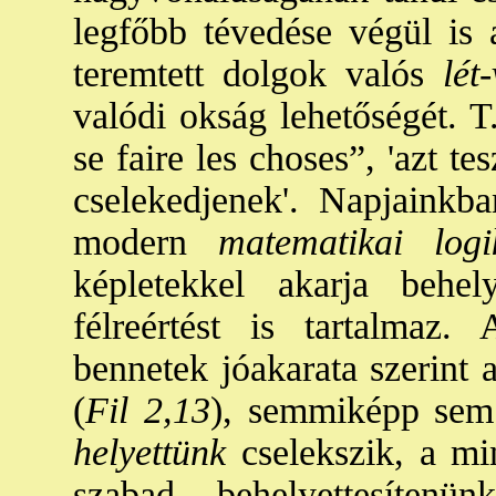
legfőbb tévedése végül is 
teremtett dolgok valós
lét-
valódi okság lehetőségét. T
se faire les choses”, 'azt 
cselekedjenek'. Napjainkba
modern
matematikai logi
képletekkel akarja behel
félreértést is tartalmaz
bennetek jóakarata szerint 
(
Fil 2,13
), semmiképp sem 
helyettünk
cselekszik, a mi
szabad behelyettesítenü