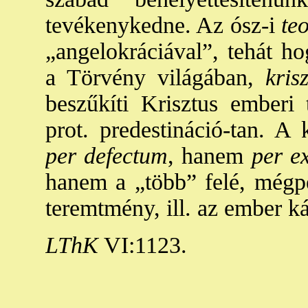
tevékenykedne. Az ósz-i
teo
„angelokráciával”, tehát h
a Törvény világában,
krisz
beszűkíti Krisztus emberi
prot. predestináció-tan. A
per defectum
, hanem
per e
hanem a „több” felé, mégpe
teremtmény, ill. az ember ká
LThK
VI:1123.