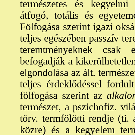
természetes és kegyelmi 
átfogó, totális és egyeteme
Fölfogása szerint igazi oksá
teljes egészében passzív ter
teremtményeknek csak e
befogadják a kikerülhetetlen
elgondolása az ált. természe
teljes érdeklődéssel fordu
fölfogása szerint az
alkalo
természet, a pszichofiz. vilá
törv. termfölötti rendje (t
közre) és a kegyelem term