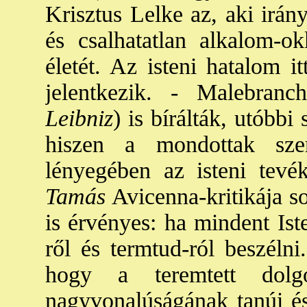
Krisztus Lelke az, aki irán
és csalhatatlan alkalom-o
életét. Az isteni hatalom i
jelentkezik. - Malebranc
Leibniz
) is bírálták, utóbbi 
hiszen a mondottak sze
lényegében az isteni tevé
Tamás
Avicenna-kritikája s
is érvényes: ha mindent Ist
ről és termtud-ról beszéln
hogy a teremtett dolgo
nagyvonalúságának tanúi és