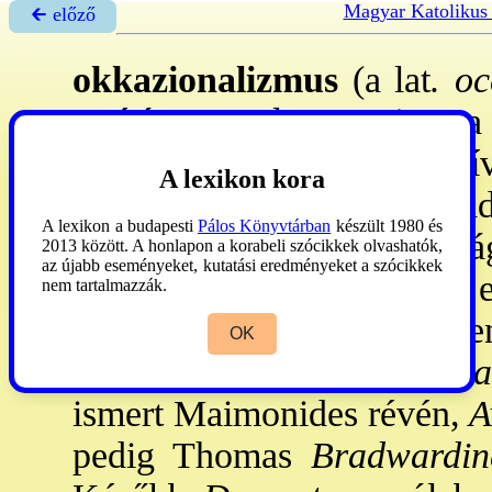
Magyar Katolikus
🡰 előző
okkazionalizmus
(a lat
. oc
tanítás, amely szerint 
→hatóok
ok, még „tranzit
A lexikon kora
hanem csak „alkalmat” adn
A lexikon a budapesti
Pálos Könyvtárban
készült 1980 és
hatás jelentkezhessen a vilá
2013 között. A honlapon a korabeli szócikkek olvashatók,
az újabb eseményeket, kutatási eredményeket a szócikkek
a létezők, magánvalók e
nem tartalmazzák.
oksággal kell behelyettesíten
OK
oknál jelent meg: a
moteka
ismert Maimonides révén,
A
pedig Thomas
Bradwardin