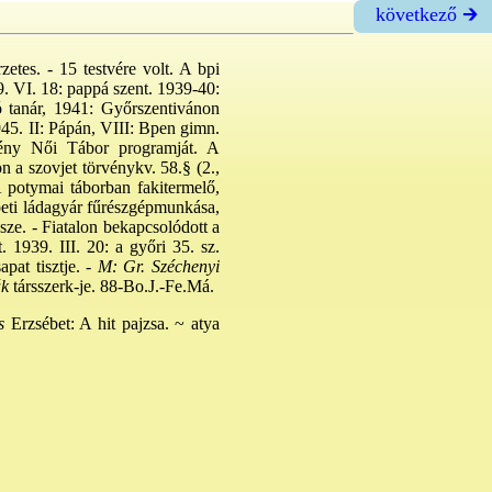
következő 🡲
etes. - 15 testvére volt. A bpi
39. VI. 18: pappá szent. 1939-40:
ó tanár, 1941: Győrszentivánon
45. II: Pápán, VIII: Bpen gimn.
ény Női Tábor
programját. A
n a szovjet törvénykv. 58.§ (2.,
A potymai táborban fakitermelő,
ébeti ládagyár fűrészgépmunkása,
sze. - Fiatalon bekapcsolódott a
. 1939. III. 20: a győri 35. sz.
at tisztje. -
M: Gr. Széchenyi
ák
társszerk-je. 88-Bo.J.-Fe.Má.
s
Erzsébet: A hit pajzsa. ~ atya