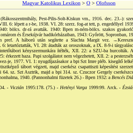
Magyar Katolikus Lexikon
>
O
>
Olofsson
Rákosszentmihály, Pest-Pilis-Solt-Kiskun vm., 1916. dec. 23.-): szerz
III. 6: lépett a r-be, 1938. VI. 28: szerz. fog-at tett, p. engedéllyel 19
940: bölcs. dr-rá avatták. 1940: Bpen m-ném-bölcs. szakos gyakorl
is Komárom és Érsekújvár hadikórházaiban, 1943: Győrött, Sopronban, 19
n pref. A háború után segítette a Slachta Margit vez.
→Kereszt
6: letartóztatták, VI. 28: átadták az oroszoknak, a IX. 8-9-i tárgyaláso
büntetőtábori kényszermunkára ítélték, XII. 22: a SZU-ba hurcolták. 
 25: érkezett haza. Papi szolgálatot nem végezhetett, XII. 2: a pesterzs
-je, 1977. VI. 1: nyugdíjazásakor a bpi Szt Imre pléb. kisegítő lelké
sztképző tábort végzett, majd cserkész csapattiszti képesítést szerzett
 64. sz. Szt Asztrik, majd a bpi 314. sz. Czuczor Gergely cserkészcsap
nonhalma, 1940. (Pannonhalmi füzetek 26.) - Bpen 1932: a
Bencés Di
4. -
Viczián
1995:178. (75.) -
Hetényi Varga
1999:99. Arck. -
Ézsiá