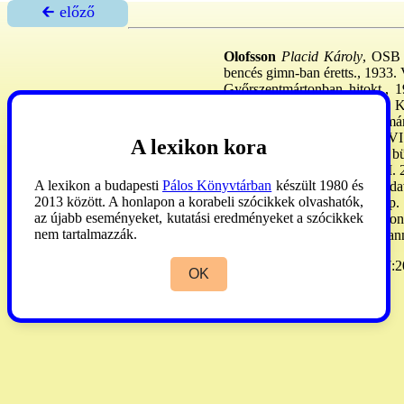
🡰 előző
Olofsson
Placid Károly
, OSB (
bencés gimn-ban éretts., 1933. V
Győrszentmártonban hitokt., 1
hitokt., 1942: tábori lelkész 
tanár, 1946. V: Pannonhalmá
→kamaraerdei ügy
kapcsán VI. 
A lexikon kora
8., 11. pontja) alapján 10 é. 
titokban misézett is. 1955. XI.
A lexikon a budapesti
Pálos Könyvtárban
készült 1980 és
1957. IX. 23: az ORFI mosodavez
2013 között. A honlapon a korabeli szócikkek olvashatók,
cserkészmozg-ba. 1938: közp. ti
az újabb eseményeket, kutatási eredményeket a szócikkek
Jedlik Ányos, később a soproni
nem tartalmazzák.
Ferenc irodalompártolása.
Pan
Pilinyi
1943:244. -
PN
1987:20
OK
élete. Bp., 2004.