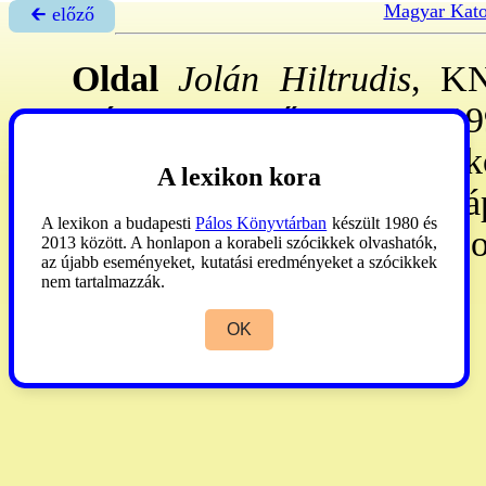
Magyar Kato
🡰 előző
Oldal
Jolán Hiltrudis
, KN
márc. 17.-Verőcemaros, 199
IV. 1: Zsámbékon lépett a k
A lexikon kora
tette. Nyíregyházán betegá
A lexikon a budapesti
Pálos Könyvtárban
készült 1980 és
őszétől Miskolcon betegápo
2013 között. A honlapon a korabeli szócikkek olvashatók,
az újabb eseményeket, kutatási eredményeket a szócikkek
otthonban élt. r.k.
nem tartalmazzák.
OK