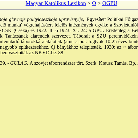
Magyar Katolikus Lexikon
>
O
>
OGPU
je glavnoje polityicseszkoje upravlenyije
, 'Egyesített Politikai Főiga
evelő munka' végrehajtásáért felelős intézmények egyike a Szovjetuniób
a VCSK (Cseka) és 1922. II. 6-1923. XI. 24: a GPU. Eredetileg a Be
ok Tanácsának alárendelt szervezet. Táborait a SZU peremvidékein 
fenntartó táborokká alakítottak (amit a pol. foglyok 10-25 éves bünte
 nagyobb építkezésekhez, új bányákhoz telepítették. 1930: az ~ tábor
 beolvasztották az NKVD-be. 88
39. -
GULAG.
A szovjet táborrendszer tört. Szerk. Krausz Tamás. Bp.