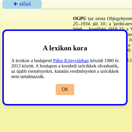
🡰 előző
OGPU
(az orosz
Objegyinyonno
25.-1934. júl. 10.
: a 'javító-n
felelt. - Jogelődei 1918-22: 
alosztálya, majd a Népbiztos
szigetek
), melyeket 1924-27: ön
1930-as évektől a táborokat a
A lexikon kora
NKVD táborait. 1934. VII. 10:
Szolzsenyicin
I. -
Dupka
1993:1
A lexikon a budapesti
Pálos Könyvtárban
készült 1980 és
2013 között. A honlapon a korabeli szócikkek olvashatók,
az újabb eseményeket, kutatási eredményeket a szócikkek
nem tartalmazzák.
OK