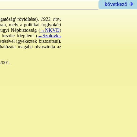
következő 🡲
zgatóság' rövidítése),
1923. nov.
an, mely a politikai foglyokért
lügyi Népbiztosság (
→NKVD
)
kezdte kiépíteni (
→Szolovki-
tésével igyekeztek biztosítani).
hálózata magába olvasztotta az
 2001.