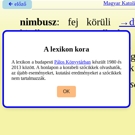
Magyar Katol
🡰 előző
nimbusz
: fej körüli
→di
kiválasztott személyek 
leggyakoribb a fej körüli
A lexikon kora
Giotto
(1267 k.-1337) óta gy
A lexikon a budapesti
Pálos Könyvtárban
készült 1980 és
Az Istennel találkozott lélek
2013 között. A honlapon a korabeli szócikkek olvashatók,
az újabb eseményeket, kutatási eredményeket a szócikkek
nem tartalmazzák.
Kirschbaum
III:323. -
Onas
OK