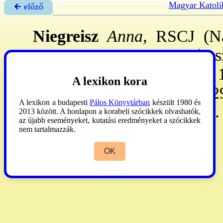
Magyar Katoli
🡰 előző
Niegreisz
Anna
, RSCJ (Na
12.-Bp., 1946. nov. 20.): s
→Szent Szív Társaság
ba. 
A lexikon kora
örök fog-át uo. tette. 19
A lexikon a budapesti
Pálos Könyvtárban
készült 1980 és
ruhatáros, 1944: szakácsnő. 
2013 között. A honlapon a korabeli szócikkek olvashatók,
az újabb eseményeket, kutatási eredményeket a szócikkek
nem tartalmazzák.
OK