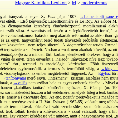
Magyar Katolikus Lexikon
>
M
>
modernizmus
lógiai irányzat, amelyet X
. Pius
pápa 1907:
→Lamentabili sane e
val elítélt. - Első képviselői: Laberthonnière és Le Roy. Az előbbi M
 (az élettapasztalat keresését) élményközpontú moralizmussá alak
lett szállt síkra. A szentírástud. ter-én a ~ legkiélezettebb formáját a
és evolucionizmusa hatására meg akarták reformálni az akkoriban igen 
t és az egyh. hagyományt belső tudati tényekből próbálták értelmezni.
ett közvetíteni, nem teljes sikerrel. A
dogmatörténet
ter-én
Turmel
ti
terjesztette a ~ nézeteit. No-ban a ~nak nem akadtak követői, az ott
iindulópontja
az a minden tört. korban jelentkezett törekvés, hogy a 
ilági és egyh. téren egyaránt a „haladó” irányzatok híve lesz; továbbá
ern” tört., termtud. és szociológiai kérdésekre. Főbb összete
léletében egybemosódik a term-es és termfölötti világ, a
→kinyilat
ágok viszonylagosak, az ember megítélésétől függenek. Az
→Egyház
tört
A
→tanítóhivatal
merő egyh. „intézmény”, krisztusi alapítása nem mutat
almak, a
→vallás
nem szólhat bele az egyes emberek életébe. - Mivel a 
 hanem „katolikus tanítás” köntösébe rejtőztek, X
. Pius
p. (ur. 190
z sor intézkedést hozzon a hit védelmére, amelyek főleg a teol. tanításr
t is, amely a
Pascendi
re épül. Az enc. pozitív törekvéseket is magába fog
k ez a reménye csak a II. Vat. Zsin-on (1962-65) valósult meg többé
nak termtud-ával, bölcs-ével való szembesülés; szentíráskutatása az
ot. teol. föltárt. Ezekre a kihívásokra a ~ azzal válaszolt, hogy a hit
issza. Így viszont kérdésessé vált mindaz, amit a hagyományos teol. „ter