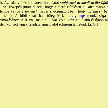
agált. Az „alanyi” és immanens fordulatot
szubjektivista-idealista filozófiá
. sz. közepén jutott el oda, hogy a merő elítélésen túl alkalmazza 
elembe vegye a
történelmiséget
a dogmatört-ben, hogy
az ember bel
iai teol.). A bibliakutatásban főleg M-J.
→Lagrange
munkássága v
lmazásához. A II. vh., majd a II. Vat. Zsin. után a ~ újabb és újabb 
n kor teol-jának feladata, amely elől sohasem térhetünk ki. G.F.