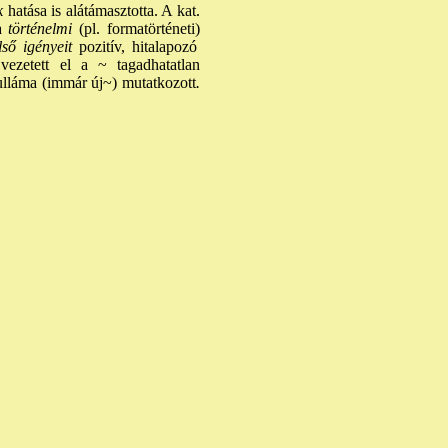
k
hatása is alátámasztotta. A kat.
a
történelmi
(pl. formatörténeti)
ső igényeit
pozitív, hitalapozó
ezetett el a ~ tagadhatatlan
hulláma (immár új~) mutatkozott
.