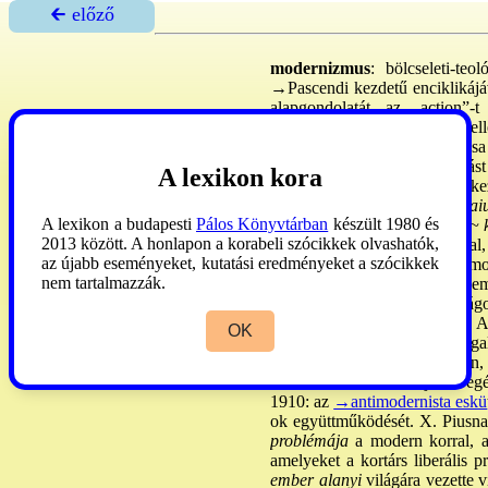
🡰 előző
modernizmus
: bölcseleti-teo
→Pascendi
kezdetű enciklikájá
alapgondolatát, az „action”-t
antiintellektualista bölcs-e mel
képviselte. Koruk historizmusa 
dogmatikát. A kinyilatkoztatás
A lexikon kora
tanítóhiv. között
Hügel
igyekez
„Népszerűsítő” szinten
Buonaiu
A lexikon a budapesti
Pálos Könyvtárban
készült 1980 és
forrásokból táplálkozott. -
A ~ k
2013 között. A honlapon a korabeli szócikkek olvashatók,
meg a hagyományos tanítással, v
az újabb eseményeket, kutatási eredményeket a szócikkek
nem válaszolt időben a „mod
nem tartalmazzák.
→immanentizmus
. - A ~ szem
logikus folytatása. A hitigazs
munkálkodás értelmét veszti. 
OK
állam egymástól független fog
mindig nyíltan, egyértelműen,
Pascendi
kezdetű enc-jában egés
1910: az
→antimodernista eskü
ok együttműködését. X. Piusna
problémája
a modern korral, an
amelyeket a kortárs liberális pr
ember alanyi
világára vezette v