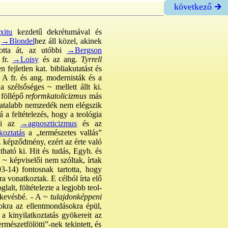
következő 🡲
xitu
kezdetű dekrétumával és
.
→Blondel
hez áll közel, akinek
ította át, az utóbbi
→Bergson
 fr.
→Loisy
és az ang
. Tyrrell
fejletlen kat. bibliakutatást és
 A fr. és ang. modernisták és a
a szélsőséges ~ mellett állt ki.
 föllépő
reformkatolicizmus
más
fiatalabb nemzedék nem elégszik
 a feltételezés, hogy a teológia
vői az
→agnoszticizmus
és az
koztatás
a „természetes vallás”
. képződmény, ezért az érte való
ható ki. Hit és tudás, Egyh. és
~ képviselői nem szóltak, írtak
3-14) fontosnak tartotta, hogy
a vonatkoztak. E célból írta elő
lalt, föltételezte a legjobb teol-
-kevésbé. - A ~
tulajdonképpeni
okra az ellentmondásokra épül,
, a kinyilatkoztatás gyökereit az
mészetfölötti”-nek tekintett, és