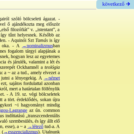
következő 🡲
airól szóló bölcseleti ágazat. -
ével ő ajándékozta meg először
lső filozófiát” v. „istentant”, a
ag így tűnt helyesnek. Később az
den. - Aquinói Szt
Tamás
is így
ső oka. - A
→nominalizmus
ban
mes fogalom tárgyi alapjának a
ésnek, hogyan lesz az egyetemes
ia és járulék, valamint a lét és
 szerepét Ockhamnél a
teológia
: a ~ az a tud., amely elvezet a
e jutni a lényegekig. A
→német
ezt, sajátos fordulattal azonban
król, mert a határtalan fölfénylik
let. - A 19. sz. végi bölcseletek
a tört. érdeklődés, sokan újra
egykori ~i hagyományt mindig
gou-Lagrange
az ún. common
s indíttatású „transzcendentális
való szembesülés, és így állt elő
n, esse), a ~ a
→létező
tud-a. A
 (
→esszencializmus
). Utalnunk