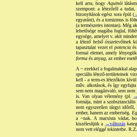
kell arra, hogy
Aquinói
látásmó
szempont: a létezőről a tudat,
bizonyítások egész sora épül (
→
egyaránt), és a tomizmus is fölt
(a természetes istentan). Még ak
lehetősége magába foglal, fölté
egysége, amelyet v. akit minden
a
létező belső összetevői
nek kü
tapasztalat vezet el
potencia
és
formai elemet, amely lényegüke
forma
és
anyag
, az ember eset
A ~ ezekkel a fogalmakkal alap
speciális létező-területeinek v
kell - a term-es létezőkön kívül
műv. alkotások, és így egyfajta
sem nem magánvaló, sem nem já
is. Van olyan vélemény (pl.
→
formája, mint a szubsztanciális
nem egyszerűen tárgyi időről,
ember, hanem az emberiség
. E
a ~nak. A marxista vádat, hog
kiszélesítjük a
→változás
kateg
nem vett eléggé tekintetbe. R.Z