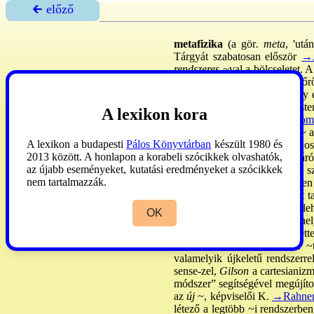
🡰 előző
metafizika
(a gör
. meta
, 'után
Tárgyát szabatosan először
→A
rendszeres ~
val a bölcseletet. A
létezőkről és a legfőbb létezőrő
Arisztotelész-magyarázók úgy é
értelmezte, de hozzátette: I
A lexikon kora
→Ockham
empirikus
→tudom
feladásával megrendülnek a ~ a
A lexikon a budapesti
Pálos Könyvtárban
készült 1980 és
egyedivé? Lét és egyed azonosak
2013 között. A honlapon a korabeli szócikkek olvashatók,
lényeg közti különbség, kizár
az újabb eseményeket, kutatási eredményeket a szócikkek
veszi át. - Az újkorban sokan 
nem tartalmazzák.
látható dolgoktól az érzékeken
idealizmus
mindig szem előtt ta
azt vallotta, hogy éppen ez a leh
OK
a tudatban. A valamikori ~ hel
kerülték a ~ kifejezést, helyett
fölfedezték az antik és kk. 
valamelyik újkeletű rendszerr
sense-zel,
Gilson
a cartesianiz
módszer” segítségével megújítot
az
új ~
, képviselői K.
→Rahne
létező a legtöbb ~i rendszerben