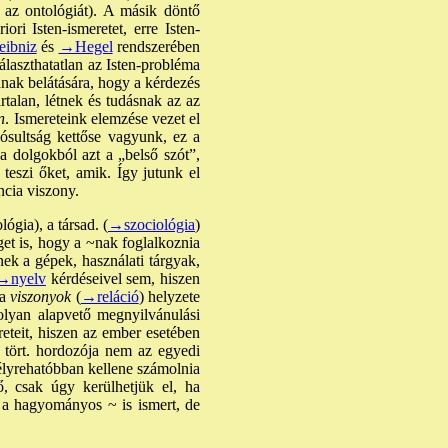
 az ontológiát). A másik döntő
ori Isten-ismeretet, erre Isten-
ibniz
és
→Hegel
rendszerében
választhatatlan az Isten-probléma
 annak belátására, hogy a kérdezés
rtalan, létnek és tudásnak az az
n
. Ismereteink elemzése vezet el
lósultság kettőse vagyunk, ez a
 dolgokból azt a „belső szót”,
teszi őket, amik. Így jutunk el
ncia viszony.
lógia
), a társad. (
→szociológia
)
get is, hogy a ~nak foglalkoznia
nek a gépek, használati tárgyak,
→nyelv
kérdéseivel sem, hiszen
a
viszonyok
(
→reláció
) helyzete
olyan alapvető megnyilvánulási
reteit, hiszen az ember esetében
 tört. hordozója nem az egyedi
élyrehatóbban kellene számolnia
ő, csak úgy kerülhetjük el, ha
t a hagyományos ~ is ismert, de