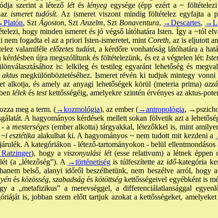
dja szerint a létező
lét
és
lényeg
egysége (épp ezért a ~ föltételezi
 az
ismeret tudósít
. Az ismeret viszont mindig föltételez egyfajta a pri
Platón
, Szt
Ágoston
, Szt
Anzelm
, Szt
Bonaventura
,
→Descartes
,
→Le
ételezi, hogy minden ismeret és jó végső látóhatára Isten. Így a ~tól el
i nem fogadta el az a priori Isten-ismeretet, mint
Coreth
, az is eljutott
telez valamiféle
előzetes tudás
t, a kérdőre vonhatóság látóhatára a hatá
 kérdésben újra megszólítunk és föltételezünk, és ez a végtelen lét:
Iste
lönválasztásához is: lelkileg és testileg egyaránt lehetőség és megva
aktus
megkülönböztetéséhez. Ismeret révén ki tudjuk mintegy vonni a
t alkotja, és amely az anyagi lehetőségek körül (meteria prima)
azzá
ében
lélek
és
test
kettősségéig, amelyekre szintén érvényes az aktus-pote
ozza meg a term. (
→kozmológia
), az ember (
→antropológia
,
→pszicho
izsgálatát. A hagyományos kérdések mellett sokan fölvetik azt a lehetősé
 - a
mesterséges
(ember alkotta) tárgyakkal, létezőkkel is, mint amilye
~i esztétika
alakulhat ki. A hagyományos ~ nem tudott mit kezdeni a
rulék. A kategóriákon - létező-tartományokon - belül ellentmondásos 
Ratzinger
), hogy a
viszonyulási lét
(esse relativum) a létnek éppen 
 lét (a „létezőség”). A
→történetiség
is túlfeszítette az
idő
-kategória ke
 hanem belső, alanyi időről beszélhetünk, nem beszélve arról, hogy a
gyén
és
közösség
,
szabadság
és
kötöttség
kettősségeivel egyébként is m
y a „metafizikus” a merevséggel, a differenciálatlansággal egyenl
óriáját is, jobban szem előtt tartjuk azokat a kettősségeket, amelyeke
.