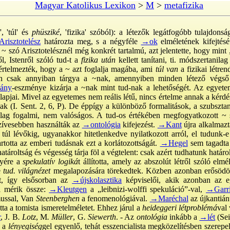
Magyar Katolikus Lexikon
>
M
>
metafizika
', 'túl' és
phüsziké
, 'fizika' szóból): a létezők legátfogóbb tulajdonság
risztotelész
határozta meg, s a négyféle
→ok
elméletének kifejtés
 ~ szó Arisztotelésznél még konkrét tartalmú, azt jelentette, hogy mint „e
l, Istenről szóló tud-t a
fizika után
kellett tanítani, ti. módszertanil
rtelmezték, hogy a ~ azt foglalja magába, ami
túl van
a fizikai létren
sten csak annyiban tárgya a ~nak, amennyiben minden létező vég
ány
-eszménye kizárja a ~nak mint tud-nak a lehetőségét. Az egyete
lapjai. Mivel az egyetemes nem reális létű, nincs értelme annak a kérd
 (I. Sent. 2, 6, P). De éppígy a különböző formalitások, a szubsztanc
ólag fogalmi, nem valóságos. A tud-os értékében rnegfogyatkozott ~
szívesebben használták az
→ontológia
kifejezést.
→Kant
újra alkalmazta
 túl lévőkig, ugyanakkor hitetlenkedve nyilatkozott arról, el tudunk-
rtotta az emberi tudásnak ezt a korlátozottságát.
→Hegel
sem tagadta 
atároltság és végesség tárja föl a végtelent: csak azért tudhatunk határo
yére a
spekulatív logiká
t állította, amely az abszolút létről szóló elmé
e
tud. világnézet
megalapozására törekedtek. Közben azonban erősödött 
~t, így elsősorban az
→újskolasztika
képviselői, akik azonban az 
el mérik össze:
→Kleutgen
a „leibnizi-wolffi spekuláció”-val,
→Garri
mussal, Van
Steenberghen
a fenomenológiával.
→Maréchal
az újkantiánu
ta a tomista ismeretelméletet. Ehhez járul a
heideggeri létproblémá
val 
r
, J. B
. Lotz
, M
. Müller
, G
. Siewerth
. - Az
ontológia
inkább a
→lét
(Sei
 a
lényegiség
gel egyenlő, tehát esszencialista megközelítésben szerepel