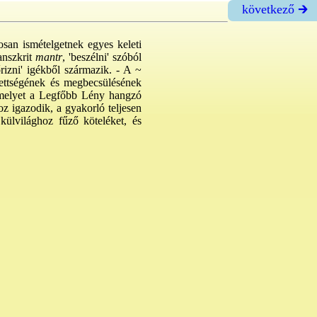
következő 🡲
san ismételgetnek egyes keleti
anszkrit
mantr
, 'beszélni' szóból
őrizni' igékből származik. - A ~
érettségének és megbecsülésének
melyet a Legfőbb Lény hangzó
z igazodik, a gyakorló teljesen
külvilághoz fűző köteléket, és