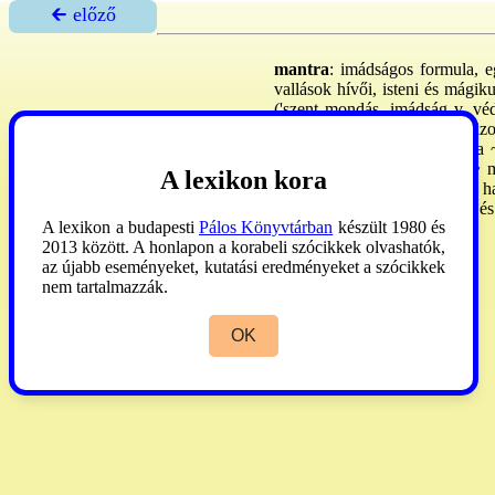
🡰 előző
mantra
: imádságos formula, 
vallások hívői, isteni és mágiku
('szent mondás, imádság v, vé
mindig személyre szabott, bizo
jeleként választja és adja át 
szimbólumának tartanak. A ~ mo
A lexikon kora
önmagára és belső világára ha
egyoldalúan csak önmagával és sa
A lexikon a budapesti
Pálos Könyvtárban
készült 1980 és
Schütz
1993:247.
2013 között. A honlapon a korabeli szócikkek olvashatók,
az újabb eseményeket, kutatási eredményeket a szócikkek
nem tartalmazzák.
OK