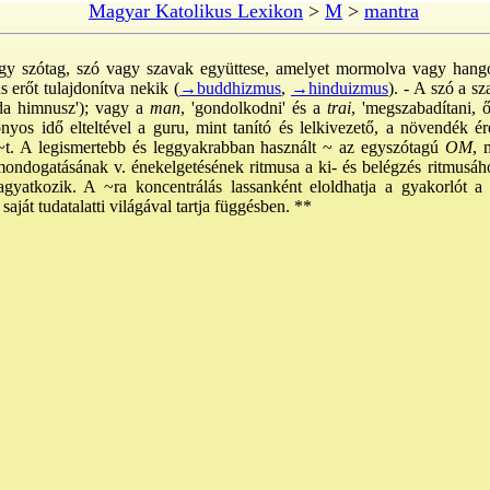
Magyar Katolikus Lexikon
>
M
>
mantra
egy szótag, szó vagy szavak együttese, amelyet mormolva vagy hango
s erőt tulajdonítva nekik (
→buddhizmus
,
→hinduizmus
). - A szó a sz
da himnusz'); vagy a
man
, 'gondolkodni' és a
trai
, 'megszabadítani, 
nyos idő elteltével a guru, mint tanító és lelkivezető, a növendék 
a ~t. A legismertebb és leggyakrabban használt ~ az egyszótagú
OM
, 
ndogatásának v. énekelgetésének ritmusa a ki- és belégzés ritmusáho
gyatkozik. A ~ra koncentrálás lassanként eloldhatja a gyakorlót a 
ját tudatalatti világával tartja függésben. **