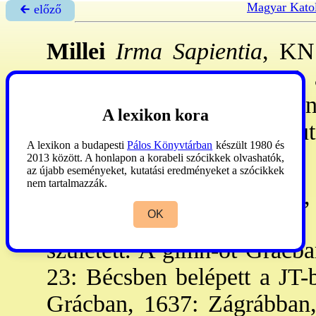
Magyar Katol
🡰 előző
Millei
Irma Sapientia
, KN
nov. 25.-Esztergom, 1987. a
3: Zsámbékon lépett a kong
A lexikon kora
tette. - A szétszóratás 
A lexikon a budapesti
Pálos Könyvtárban
készült 1980 és
szemináriumban dolg. r.k.
2013 között. A honlapon a korabeli szócikkek olvashatók,
az újabb eseményeket, kutatási eredményeket a szócikkek
nem tartalmazzák.
Millei
István
, SJ (Vasvár,
OK
Zemplén vm., 1677. máj. 1
született. A gimn-ot Grácba
23: Bécsben belépett a JT
Grácban, 1637: Zágrábban,