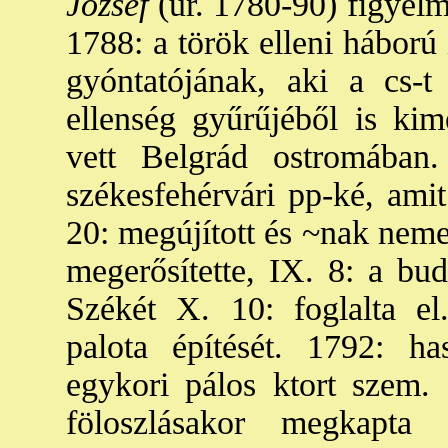
József
(ur. 1780-90) figyelmé
1788: a török elleni háború i
gyóntatójának, aki a cs-t
ellenség gyűrűjéből is kim
vett Belgrád ostromában
székesfehérvári pp-ké, amit
20: megújított és ~nak nemes
megerősítette, IX. 8: a bud
Székét X. 10: foglalta el.
palota építését. 1792: ha
egykori pálos ktort szem.
föloszlásakor megkapta