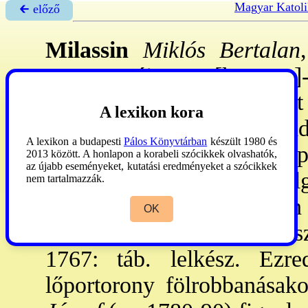
Magyar Katoli
🡰 előző
Milassin
Miklós Bertalan
1736. máj. 1. [ker. n.]-
megyéspüspök. - A gimn-ot
A lexikon kora
Budán végezte. 1756: Radn
A lexikon a budapesti
Pálos Könyvtárban
készült 1980 és
rházban, 1761. III. 19: pap
2013 között. A honlapon a korabeli szócikkek olvashatók,
az újabb eseményeket, kutatási eredményeket a szócikkek
pestis idején Tabánban dolg
nem tartalmazzák.
befejezésére, majd Lodiban 
OK
szlávul, ném-ül és m-ul bes
1767: táb. lelkész. Ezr
lőportorony fölrobbanásako