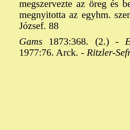
megszervezte az öreg és be
megnyitotta az egyhm. szem
József. 88
Gams
1873:368. (2.) -
Em
1977:76. Arck. -
Ritzler-Sef