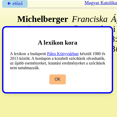
Magyar Katoliku
🡰 előző
Michelberger
Franciska Á
12.): szerzetesnő. – A bp-i
1917: végzett. 1916. IX: 8:
A lexikon kora
jébe, fog-át 1921. IX. 8: Bu
A lexikon a budapesti
Pálos Könyvtárban
készült 1980 és
r.k.
2013 között. A honlapon a korabeli szócikkek olvashatók,
az újabb eseményeket, kutatási eredményeket a szócikkek
nem tartalmazzák.
OK