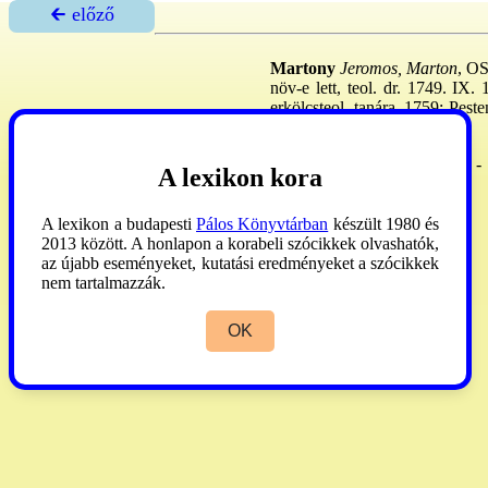
🡰 előző
Martony
Jeromos, Marton
, OS
növ-e lett, teol. dr. 1749. IX
erkölcsteol. tanára. 1759: Peste
ban) 88
Szinnyei
VIII:735. (Márton!) -
A lexikon kora
említi!)
A lexikon a budapesti
Pálos Könyvtárban
készült 1980 és
2013 között. A honlapon a korabeli szócikkek olvashatók,
az újabb eseményeket, kutatási eredményeket a szócikkek
nem tartalmazzák.
OK