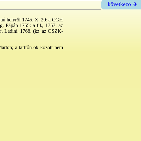
következő 🡲
aljaújhelyről 1745. X. 29: a CGH
g, Pápán 1755: a fil., 1757: az
a
. Ladini, 1768. (kz. az OSZK-
arton; a tartfőn-ök között nem