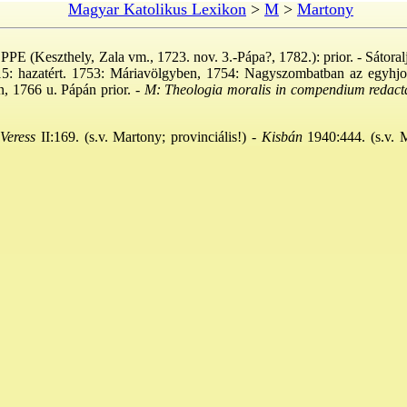
Magyar Katolikus Lexikon
>
M
>
Martony
PPE (Keszthely, Zala vm., 1723. nov. 3.-Pápa?, 1782.): prior. - Sátor
. 15: hazatért. 1753: Máriavölgyben, 1754: Nagyszombatban az egyhjo
n, 1766 u. Pápán prior. -
M: Theologia moralis in compendium redact
Veress
II:169. (s.v. Martony; provinciális!) -
Kisbán
1940:444. (s.v. M