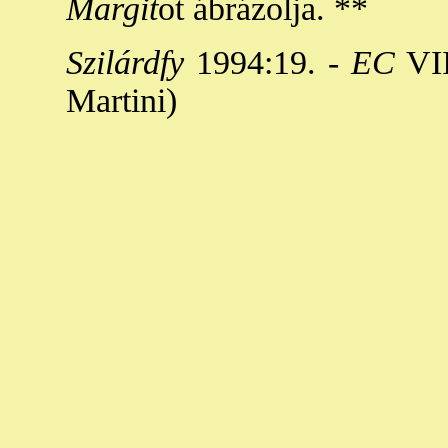
Margit
ot ábrázolja. **
Szilárdfy
1994:19. -
EC
VII
Martini)