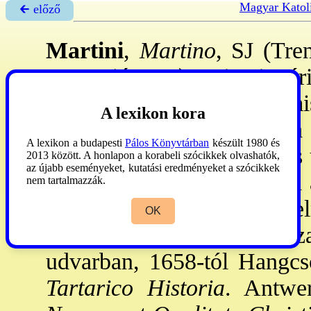
Magyar Katol
🡰 előző
Martini
,
Martino
, SJ (Tre
1661. jún. 6.): misszionár
Goában, 1643: Kínában miss
A lexikon kora
Kína új térképét. 1646: a
A lexikon a budapesti
Pálos Könyvtárban
készült 1980 és
Rómába küldték. Kalandos u
2013 között. A honlapon a korabeli szócikkek olvashatók,
az újabb eseményeket, kutatási eredményeket a szócikkek
Amsterdamban kinyomatta a
nem tartalmazzák.
VII
. Sándor
p-tól 1656: el
OK
(
→rítusvita
). 1657: vissz
udvarban, 1658-tól Hangcs
Tartarico Historia
. Antwe