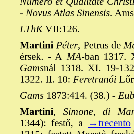
Numero et Qualitate Chris
-
Novus Atlas Sinensis
. Ams
LThK
VII:126.
Martini
Péter
, Petrus de
Ma
érsek. - A
MA
-ban 1317. X
Gams
nál 1318. XI. 19-132
1322. II. 10:
Feretranói
Lőr
Gams
1873:414. (38.) -
Eub
Martini
,
Simone, di Mar
1344): festő, a
→trecento