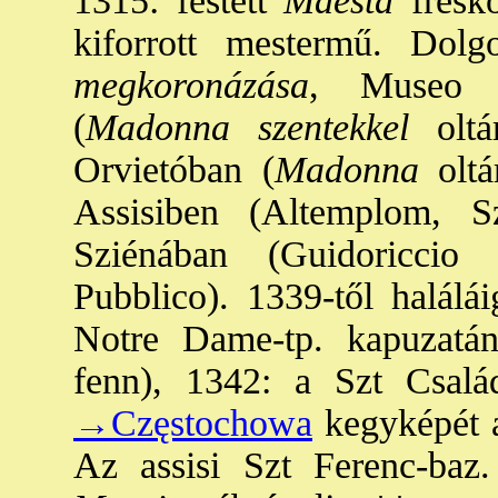
1315: festett
Maestà
freskó
kiforrott mestermű. Dolg
megkoronázása
, Museo C
(
Madonna szentekkel
oltá
Orvietóban (
Madonna
oltá
Assisiben (Altemplom, S
Sziénában (Guidoriccio
Pubblico). 1339-től halálái
Notre Dame-tp. kapuzatán
fenn), 1342: a Szt Csalá
→Częstochowa
kegyképét a
Az assisi Szt Ferenc-baz