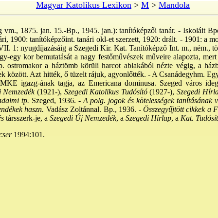
Magyar Katolikus Lexikon
>
M
>
Mandola
m., 1875. jan. 15.-Bp., 1945. jan.): tanítóképzői tanár. - Iskoláit Bp
ári, 1900: tanítóképzőint. tanári okl-et szerzett, 1920: drált. - 1901: a
II. 1: nyugdíjazásáig a Szegedi Kir. Kat. Tanítóképző Int. m., ném., tör
t, egy-egy kor bemutatását a nagy festőművészek műveire alapozta, mer
 Bp. ostromakor a háztömb körüli harcot ablakából nézte végig, a házb
ek között. Azt hitték, ő tüzelt rájuk, agyonlőtték. - A Csanádegyhm. Eg
DMKE igazg-ának tagja, az Emericana dominusa. Szeged város idege
j Nemzedék
(1921-),
Szegedi Katolikus Tudósító
(1927-),
Szegedi Hírl
dalmi tp.
Szeged, 1936. -
A polg. jogok és kötelességek tanításának ve
vendékek haszn.
Vadász Zoltánnal. Bp., 1936. -
Összegyűjtött cikkek a 
és
társszerk-je, a
Szegedi Új Nemzedék
, a
Szegedi Hírlap
, a
Kat. Tudósí
cser
1994:101.