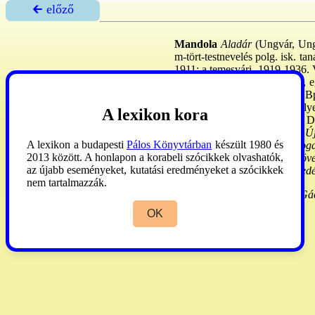
🡰 előző
Mandola
Aladár
(Ungvár, Ung v
m-tört-testnevelés polg. isk. tan
1911: a temesvári, 1919-1936. V
lélektan tanára. A tört. okt-á
tört. kép sűrített történelem.
szobájában kilőtt töltényhüvely
A lexikon kora
Szegedi Kat. Kör titkára, a 
idegenvez. - Cikkei:
Szegedi Ú
A lexikon a budapesti
Pálos Könyvtárban
készült 1980 és
stílusa.
H.é.n. -
A szegedi Foga
2013 között. A honlapon a korabeli szócikkek olvashatók,
valamint tanítónőképzőint. nö
az újabb eseményeket, kutatási eredményeket a szócikkek
1921-1927. XII: a
Kath. Ébred
nem tartalmazzák.
Gulyás
XVIII:421. -
Csillik-Gá
OK