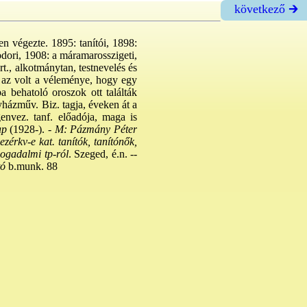
következő 🡲
en végezte. 1895: tanítói, 1898:
 modori, 1908: a máramarosszigeti,
t., alkotmánytan, testnevelés és
t az volt a véleménye, hogy egy
a behatoló oroszok ott találták
yházműv. Biz. tagja, éveken át a
nvez. tanf. előadója, maga is
ap
(1928-). -
M: Pázmány Péter
zérkv-e kat. tanítók, tanítónők,
Fogadalmi tp-ról
. Szeged, é.n. --
tó
b.munk. 88