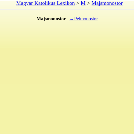
Magyar Katolikus Lexikon
>
M
>
Majsmonostor
Majsmonostor
→Pélmonostor